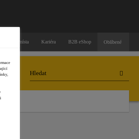
Prodejní místa
Kariéra
B2B eShop
Oblíbené
ormace
ající
ánky,
y
i
E Z