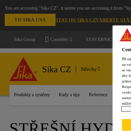
You are accessing "Sika CZ", it seems you are accessing it from "Sp
TO SIKA USA
STAY ON SIKA CZ
VYBERTE STÁ
Sika Group
Countries
STAVEBNICTVÍ / P
Cent
Při n
na va
Sika CZ
Střechy
se vá
aby f
jedno
Respe
cooki
Produkty a systémy
Rady a tipy
Reference
Dokume
nasta
můžet
ZÁS
STŘEŠNÍ HYDR