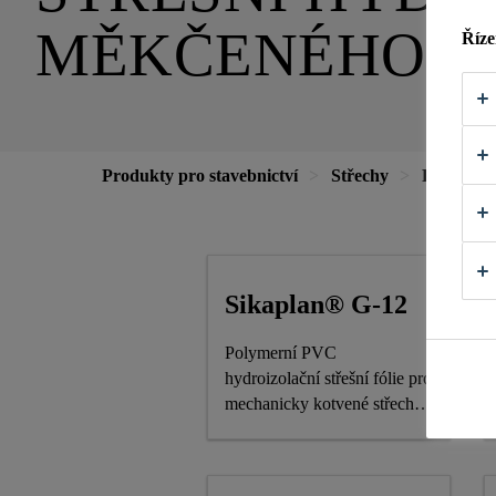
MĚKČENÉHO P
Říze
Produkty pro stavebnictví
Střechy
Fólie
Sikaplan® G-12
Polymerní PVC
hydroizolační střešní fólie pro
mechanicky kotvené střechy
tloušťky 1,2 mm