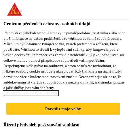
You are accessing "Sika CZ", it seems you are accessing it from
"Spojené státy". We have a dedicated website for your country.
Centrum předvoleb ochrany osobních údajů
TO SIKA
STAY ON SIKA
VYBERTE
Produkty pro stavebnictví
...
Sikafloor®-1030 Anhydri
USA
CZ
STÁT
Při návštěvě jakékoli webové stránky je pravděpodobné, že stránka získá nebo
uloží informace na vašem prohlížeči, a to většinou ve formě souborů cookie.
Můžou to být informace týkající se vás, vašich preferencí a zařízení, které
používáte. Většinou to slouží k vylepšování stránky, aby fungovala podle
Sika CZ
vašich očekávání. Informace vás zpravidla neidentifikují jako jednotlivce, ale
celkově mohou pomoci přizpůsobovat prostředí vašim potřebám.
Sikafloor®-1030
Respektujeme vaše právo na soukromí, a proto se můžete rozhodnout, že
některé soubory cookie nebudete akceptovat. Když kliknete na různé tituly,
dozvíte se více a budete moci nastavení změnit. Nezapomínejte ale na to, že
Anhydrite Screed
zablokováním některých souborů cookie můžete ovlivnit, jak stránka funguje
a jaké služby jsou vám nabízeny.
ZÁSADY UCHOVÁVÁNÍ COOKIE
Anhydritový potěr 30 MPa
Potvrdit moje volby
Sikafloor®-1030 Anhydrite Screed je samonivelační
anhydritový potěrový materiál s pevností 30 MPa
pro vnitřní použití.
Řízení předvoleb poskytování souhlasu