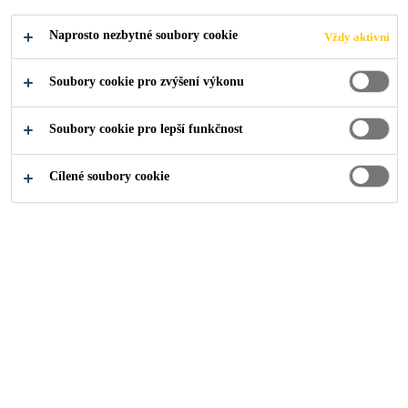
Naprosto nezbytné soubory cookie
Vždy aktivní
Samonivelující, s vynikající schopností zatékání
Vysoká rovinatost povrchu (s tolerancí 2 mm/2
Soubory cookie pro zvýšení výkonu
m)
Není nutná další vyrovnávací stěrka
Soubory cookie pro lepší funkčnost
Cílené soubory cookie
NAJDI PRODEJCE