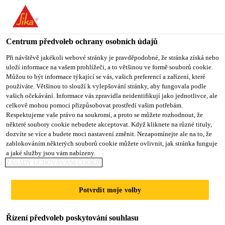
You are accessing "Sika CZ", it seems you are accessing it from
"Spojené státy". We have a dedicated website for your country.
Centrum předvoleb ochrany osobních údajů
TO SIKA
STAY ON SIKA
VYBERTE
Produkty pro stavebnictví
...
Sikafloor®-02 Primer
USA
CZ
STÁT
Při návštěvě jakékoli webové stránky je pravděpodobné, že stránka získá nebo
uloží informace na vašem prohlížeči, a to většinou ve formě souborů cookie.
Můžou to být informace týkající se vás, vašich preferencí a zařízení, které
používáte. Většinou to slouží k vylepšování stránky, aby fungovala podle
Sika CZ
vašich očekávání. Informace vás zpravidla neidentifikují jako jednotlivce, ale
celkově mohou pomoci přizpůsobovat prostředí vašim potřebám.
Sikafloor®-02
Respektujeme vaše právo na soukromí, a proto se můžete rozhodnout, že
některé soubory cookie nebudete akceptovat. Když kliknete na různé tituly,
dozvíte se více a budete moci nastavení změnit. Nezapomínejte ale na to, že
Primer
zablokováním některých souborů cookie můžete ovlivnit, jak stránka funguje
a jaké služby jsou vám nabízeny.
ZÁSADY UCHOVÁVÁNÍ COOKIE
1komponentní, speciální primer na bázi
akrylátu, penetrace před aplikací
Potvrdit moje volby
cementové vyrovnávací stěrky a lepidla na
obklady a dlažbu
Řízení předvoleb poskytování souhlasu