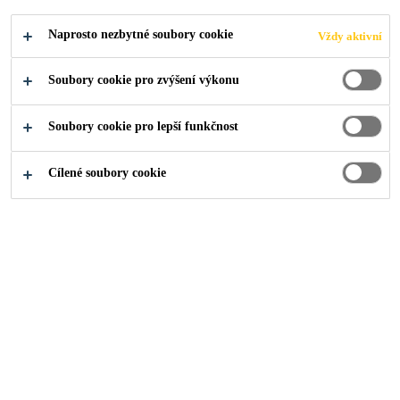
Sikafloor®-02 Primer je speciální primer na bázi
Naprosto nezbytné soubory cookie
Vždy aktivní
akrylátu, s velmi nízkými emisemi, určen pro
zdravé, pevné, hladké a nenasákavé podklady. Pouze
Soubory cookie pro zvýšení výkonu
pro použití v interiéru.
Čtěte více
Soubory cookie pro lepší funkčnost
1komponentní
Cílené soubory cookie
Poskytuje optimální přilnavost na nenasákavých
podkladech
Dobrá odolnost proti skluzu
NAJDI PRODEJCE