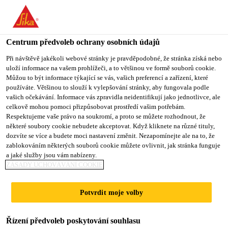
You are accessing "Sika CZ", it seems you are accessing it from
"Spojené státy". We have a dedicated website for your country.
Centrum předvoleb ochrany osobních údajů
TO SIKA
STAY ON SIKA
VYBERTE
Produkty pro stavebnictví
...
SikaShield® OX10 A3
USA
CZ
STÁT
Při návštěvě jakékoli webové stránky je pravděpodobné, že stránka získá nebo
uloží informace na vašem prohlížeči, a to většinou ve formě souborů cookie.
Můžou to být informace týkající se vás, vašich preferencí a zařízení, které
používáte. Většinou to slouží k vylepšování stránky, aby fungovala podle
Sika CZ
vašich očekávání. Informace vás zpravidla neidentifikují jako jednotlivce, ale
celkově mohou pomoci přizpůsobovat prostředí vašim potřebám.
SikaShield® OX10
Respektujeme vaše právo na soukromí, a proto se můžete rozhodnout, že
některé soubory cookie nebudete akceptovat. Když kliknete na různé tituly,
dozvíte se více a budete moci nastavení změnit. Nezapomínejte ale na to, že
A330H CZ
zablokováním některých souborů cookie můžete ovlivnit, jak stránka funguje
a jaké služby jsou vám nabízeny.
ZÁSADY UCHOVÁVÁNÍ COOKIE
(dříve A330H)
Lehký oxidovaný asfaltový pás
Potvrdit moje volby
SikaShield® OX10 A330H CZ je
Řízení předvoleb poskytování souhlasu