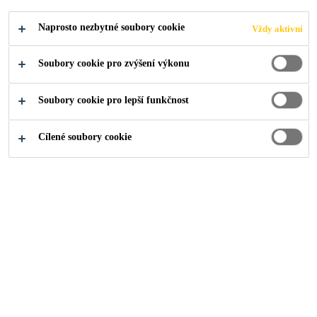
oxidovaná hydroizolační asfaltová impregnovaná
hadrová lepenka
Naprosto nezbytné soubory cookie
Vždy aktivní
Neobsahuje nebezepčené látky
Soubory cookie pro zvýšení výkonu
Lehká konstrukce pásu
Soubory cookie pro lepší funkčnost
Snadná aplikace
Cílené soubory cookie
NAJDI PRODEJCE
PRODUKTOVÝ
ZOBRAZIT VŠECHNY
LIST
DOKUMENTY
Přehled
Vlastnosti produktu
A