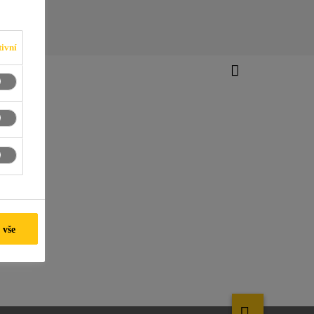
ivní
 vše