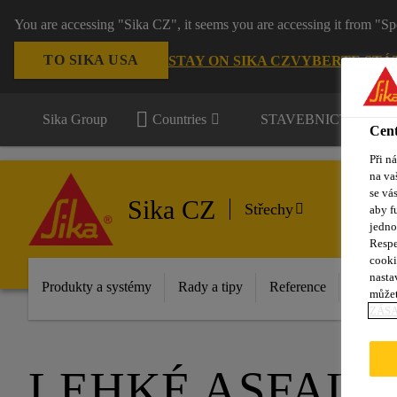
You are accessing "Sika CZ", it seems you are accessing it from "Sp
TO SIKA USA
STAY ON SIKA CZ
VYBERTE STÁ
Sika Group
Countries
STAVEBNICTVÍ / P
Cent
Při n
na va
se vá
Sika CZ
Střechy
aby f
jedno
Respe
cooki
nasta
Produkty a systémy
Rady a tipy
Reference
Dokume
můžet
ZÁS
LEHKÉ ASFALT