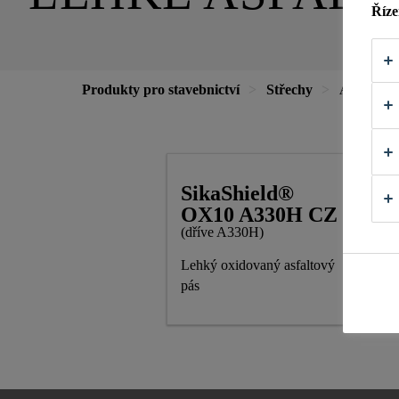
Říze
Produkty pro stavebnictví
Střechy
Asfaltové
SikaShield®
OX10 A330H CZ
(dříve A330H)
Lehký oxidovaný asfaltový
pás