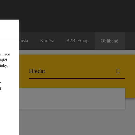
Prodejní místa
Kariéra
B2B eShop
Oblíbené
ormace
ající
ánky,
y
i