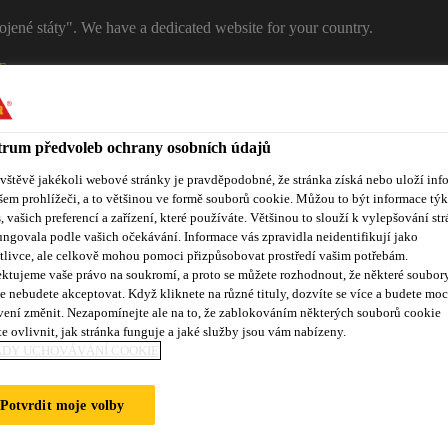
ojené státy". We have a dedicated website for your country.
T
RŮMYSL
STAVEBNICTVÍ
Kontakty
rum předvoleb ochrany osobních údajů
ávštěvě jakékoli webové stránky je pravděpodobné, že stránka získá nebo uloží inf
šem prohlížeči, a to většinou ve formě souborů cookie. Můžou to být informace týk
s, vašich preferencí a zařízení, které používáte. Většinou to slouží k vylepšování str
ungovala podle vašich očekávání. Informace vás zpravidla neidentifikují jako
tlivce, ale celkově mohou pomoci přizpůsobovat prostředí vašim potřebám.
ktujeme vaše právo na soukromí, a proto se můžete rozhodnout, že některé soubor
e nebudete akceptovat. Když kliknete na různé tituly, dozvíte se více a budete moc
vení změnit. Nezapomínejte ale na to, že zablokováním některých souborů cookie
nty
Kontakty
e ovlivnit, jak stránka funguje a jaké služby jsou vám nabízeny.
ADY UCHOVÁVÁNÍ COOKIE
Potvrdit moje volby
OVÉ PÁSY