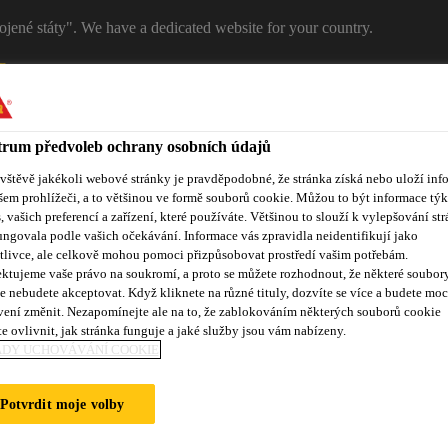
ojené státy". We have a dedicated website for your country.
T
RŮMYSL
STAVEBNICTVÍ
Kontakty
rum předvoleb ochrany osobních údajů
ávštěvě jakékoli webové stránky je pravděpodobné, že stránka získá nebo uloží inf
šem prohlížeči, a to většinou ve formě souborů cookie. Můžou to být informace týk
s, vašich preferencí a zařízení, které používáte. Většinou to slouží k vylepšování str
ungovala podle vašich očekávání. Informace vás zpravidla neidentifikují jako
tlivce, ale celkově mohou pomoci přizpůsobovat prostředí vašim potřebám.
ktujeme vaše právo na soukromí, a proto se můžete rozhodnout, že některé soubor
e nebudete akceptovat. Když kliknete na různé tituly, dozvíte se více a budete moc
vení změnit. Nezapomínejte ale na to, že zablokováním některých souborů cookie
ference
Dokumenty
Kontakty
e ovlivnit, jak stránka funguje a jaké služby jsou vám nabízeny.
ADY UCHOVÁVÁNÍ COOKIE
Potvrdit moje volby
STŘIKY ČERSTV