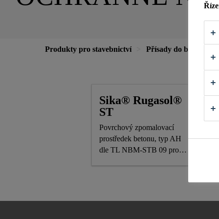
Říze
Produkty pro stavebnictví
Přísady do betonu
Sika® Rugasol®
ST
Povrchový zpomalovací
prostředek betonu, typ AH
dle TL NBM-STB 09 pro
provádění
vymývaných betonových
povrchů v dopravním
stavitelství