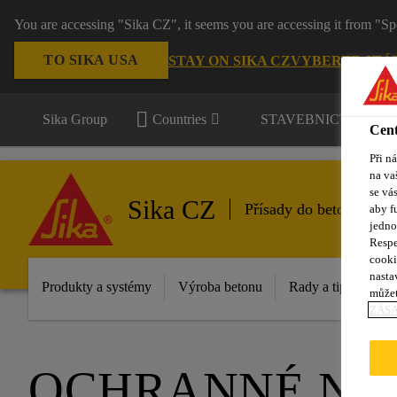
You are accessing "Sika CZ", it seems you are accessing it from "Sp
TO SIKA USA
STAY ON SIKA CZ
VYBERTE STÁ
Sika Group
Countries
STAVEBNICTVÍ / P
Cent
Při n
na va
se vá
Sika CZ
Přísady do betonu
aby f
jedno
Respe
cooki
nasta
Produkty a systémy
Výroba betonu
Rady a tipy
Re
můžet
ZÁS
OCHRANNÉ NÁ