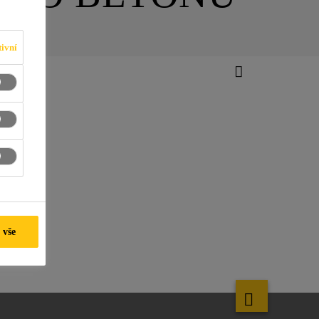
ivní
 vše