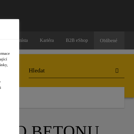
Prodejní místa
Kariéra
B2B eShop
Oblíbené
ormace
ající
ánky,
y
i
ÉHO BETONU