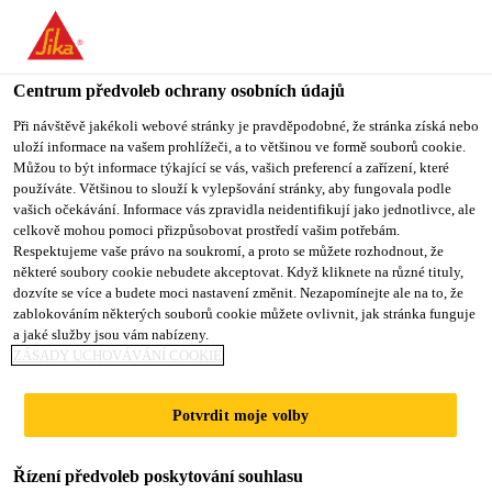
You are accessing "Sika CZ", it seems you are accessing it from
"Spojené státy". We have a dedicated website for your country.
Centrum předvoleb ochrany osobních údajů
TO SIKA
STAY ON SIKA
VYBERTE
Produkty pro stavebnictví
...
SikaWall®-100 Ruční
USA
CZ
STÁT
Při návštěvě jakékoli webové stránky je pravděpodobné, že stránka získá nebo
uloží informace na vašem prohlížeči, a to většinou ve formě souborů cookie.
Můžou to být informace týkající se vás, vašich preferencí a zařízení, které
používáte. Většinou to slouží k vylepšování stránky, aby fungovala podle
Sika CZ
vašich očekávání. Informace vás zpravidla neidentifikují jako jednotlivce, ale
celkově mohou pomoci přizpůsobovat prostředí vašim potřebám.
SikaWall®-100
Respektujeme vaše právo na soukromí, a proto se můžete rozhodnout, že
některé soubory cookie nebudete akceptovat. Když kliknete na různé tituly,
dozvíte se více a budete moci nastavení změnit. Nezapomínejte ale na to, že
Ruční
zablokováním některých souborů cookie můžete ovlivnit, jak stránka funguje
a jaké služby jsou vám nabízeny.
ZÁSADY UCHOVÁVÁNÍ COOKIE
Ruční jádrová omítka
Potvrdit moje volby
Vápenocementová ruční jádrová omítka pro vnější a
vnitřní použití.
Řízení předvoleb poskytování souhlasu