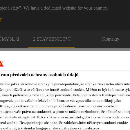
ojené státy". We have a dedicated website for your country.
T
RŮMYSL
STAVEBNICTVÍ
Kontakty
rum předvoleb ochrany osobních údajů
ávštěvě jakékoli webové stránky je pravděpodobné, že stránka získá nebo uloží inf
šem prohlížeči, a to většinou ve formě souborů cookie. Můžou to být informace týk
nty
Kontakty
s, vašich preferencí a zařízení, které používáte. Většinou to slouží k vylepšování str
ungovala podle vašich očekávání. Informace vás zpravidla neidentifikují jako
tlivce, ale celkově mohou pomoci přizpůsobovat prostředí vašim potřebám.
ktujeme vaše právo na soukromí, a proto se můžete rozhodnout, že některé soubor
e nebudete akceptovat. Když kliknete na různé tituly, dozvíte se více a budete moc
fasádní omítky
Minerální šlechtěné omítky
SikaMur®-155 G
vení změnit. Nezapomínejte ale na to, že zablokováním některých souborů cookie
e ovlivnit, jak stránka funguje a jaké služby jsou vám nabízeny.