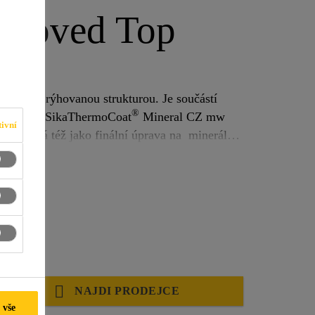
rooved Top
omítka s rýhovanou strukturou. Je součástí
®
CZ eps a SikaThermoCoat
Mineral CZ mw
ivní
lní
NAJDI PRODEJCE
 vše