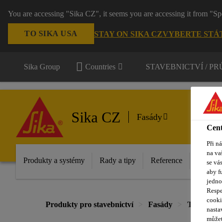
You are accessing "Sika CZ", it seems you are accessing it from "Sp
TO SIKA USA
STAY ON SIKA CZ
VYBERTE STÁ
Sika Group
Countries
STAVEBNICTVÍ / P
Sika CZ
Fasády
Cent
Při n
na va
Produkty a systémy
Rady a tipy
Reference
Dokume
se vá
aby f
jedno
Respe
cooki
Produkty pro stavebnictví
Fasády
Tradiční 
nasta
můžet