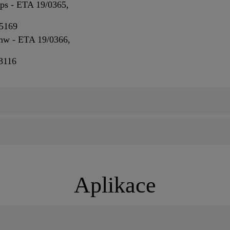
ps - ETA 19/0365,
25169
mw - ETA 19/0366,
83116
Aplikace