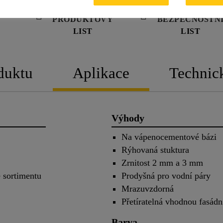
PRODUKTOVÝ
BEZPEČNOSTN
LIST
LIST
duktu
Aplikace
Technic
Výhody
Na vápenocementové bázi
Rýhovaná stuktura
Zrnitost 2 mm a 3 mm
 sortimentu
Prodyšná pro vodní páry
Mrazuvzdorná
Přetíratelná vhodnou fasádn
Barva