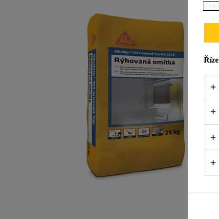
ZÁS
Říze