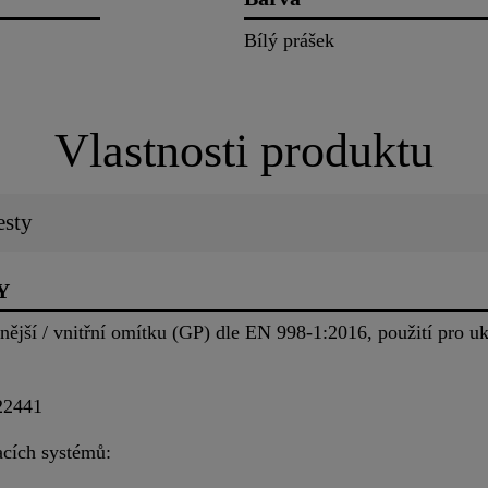
Bílý prášek
Vlastnosti produktu
esty
Y
ější / vnitřní omítku (GP) dle EN 998-1:2016, použití pro u
022441
acích systémů: