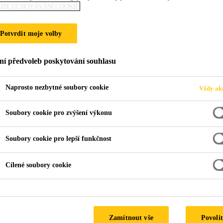
ADY UCHOVÁVÁNÍ COOKIE
SikaMur®-155 G
Potvrdit moje volby
Minerální omítka s rýhovanou strukturou
ní předvoleb poskytování souhlasu
®
SikaMur
-155 Grooved Top je dekorativní minerální 
®
certifikovaných systémů Sika ThermoCoat
Mineral 
Naprosto nezbytné soubory cookie
Vždy akt
jako vnější tepelně izolační kompozitní systém ETICS. Vhodná též jako finální úprava na minerá
jádrové omítky ze sortimentu Sika CZ.
Soubory cookie pro zvýšení výkonu
Čtěte více
Soubory cookie pro lepší funkčnost
Na vápenocementové bázi
Cílené soubory cookie
Rýhovaná stuktura
Zrnitost 2 mm a 3 mm
Zamítnout vše
Povolit