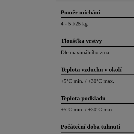
Poměr míchání
4 - 5 l/25 kg
Tloušťka vrstvy
Dle maximálního zrna
Teplota vzduchu v okolí
+5°C min. / +30°C max.
Teplota podkladu
+5°C min. / +30°C max.
Počáteční doba tuhnutí