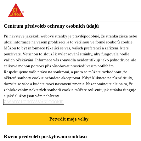
You are accessing "Sika CZ", it seems you are accessing it from
"Spojené státy". We have a dedicated website for your country.
Centrum předvoleb ochrany osobních údajů
TO SIKA
STAY ON SIKA
VYBERTE
USA
CZ
STÁT
Při návštěvě jakékoli webové stránky je pravděpodobné, že stránka získá nebo
uloží informace na vašem prohlížeči, a to většinou ve formě souborů cookie.
Můžou to být informace týkající se vás, vašich preferencí a zařízení, které
používáte. Většinou to slouží k vylepšování stránky, aby fungovala podle
Sika CZ
vašich očekávání. Informace vás zpravidla neidentifikují jako jednotlivce, ale
celkově mohou pomoci přizpůsobovat prostředí vašim potřebám.
Respektujeme vaše právo na soukromí, a proto se můžete rozhodnout, že
některé soubory cookie nebudete akceptovat. Když kliknete na různé tituly,
dozvíte se více a budete moci nastavení změnit. Nezapomínejte ale na to, že
zablokováním některých souborů cookie můžete ovlivnit, jak stránka funguje
VĚTRNÉ
a jaké služby jsou vám nabízeny.
ZÁSADY UCHOVÁVÁNÍ COOKIE
ELEKTRÁRNY
Potvrdit moje volby
NA MOŘI
Řízení předvoleb poskytování souhlasu