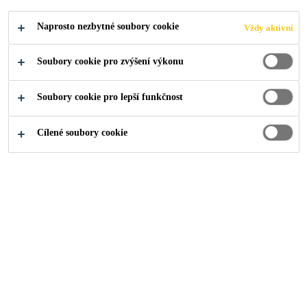
Naprosto nezbytné soubory cookie
Vždy aktivní
Soubory cookie pro zvýšení výkonu
Industry
...
Větrné elektrárny na moři
Soubory cookie pro lepší funkčnost
Cílené soubory cookie
Větrné elektrárny na moři jsou vystaveny
silnějším a intenzivnějším větrům než turbíny
na pevnině. Pro překonání těchto výzev
vytvořila společnost Sika specifickou řadu
výrobků, které splňují požadavky na
odolnost vůči drsnějšímu mořskému klimatu.