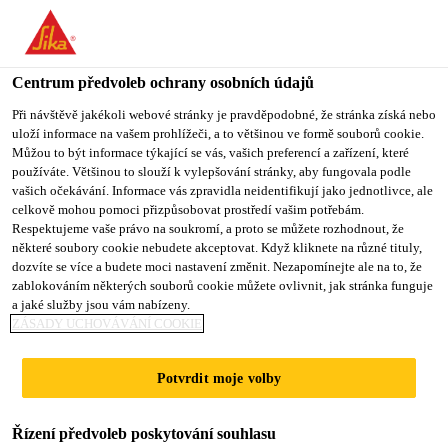
You are accessing "Sika CZ", it seems you are accessing it from
"Spojené státy". We have a dedicated website for your country.
Centrum předvoleb ochrany osobních údajů
TO SIKA
STAY ON SIKA
VYBERTE
USA
CZ
STÁT
Při návštěvě jakékoli webové stránky je pravděpodobné, že stránka získá nebo
uloží informace na vašem prohlížeči, a to většinou ve formě souborů cookie.
Můžou to být informace týkající se vás, vašich preferencí a zařízení, které
používáte. Většinou to slouží k vylepšování stránky, aby fungovala podle
Sika CZ
vašich očekávání. Informace vás zpravidla neidentifikují jako jednotlivce, ale
celkově mohou pomoci přizpůsobovat prostředí vašim potřebám.
Respektujeme vaše právo na soukromí, a proto se můžete rozhodnout, že
některé soubory cookie nebudete akceptovat. Když kliknete na různé tituly,
dozvíte se více a budete moci nastavení změnit. Nezapomínejte ale na to, že
zablokováním některých souborů cookie můžete ovlivnit, jak stránka funguje
TRUCK GLAS –
a jaké služby jsou vám nabízeny.
ZÁSADY UCHOVÁVÁNÍ COOKIE
FASTER
Potvrdit moje volby
WINDSHIELD
Řízení předvoleb poskytování souhlasu