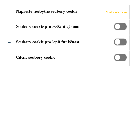
REPLACEMENT
Naprosto nezbytné soubory cookie
Vždy aktivní
FOR BUS AND
Soubory cookie pro zvýšení výkonu
TRUCK
Soubory cookie pro lepší funkčnost
Powered by Sika PowerCure® Adhesives
Cílené soubory cookie
Industry
Automobilový trh s náhradními díly
2021
TRUCK GLAS, SWITZERLAND