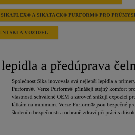
I SIKAFLEX® A SIKATACK® PURFORM® PRO PRŮMY
LNÍ SKLA VOZIDEL
epidla a předúprava čeln
Společnost Sika inovovala svá nejlepší lepidla a primery
Purform®. Verze Purform® přinášejí stejný komfort pro
vlastnosti schválené OEM a zároveň snižují expozici p
látkám na minimum. Verze Purform® jsou bezpečné pro p
školení o bezpečnosti a ochraně zdraví při práci s dii