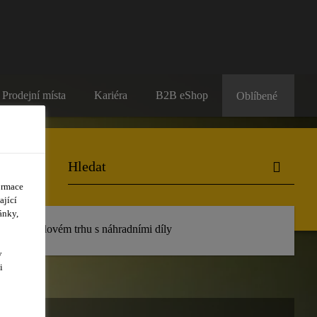
Prodejní místa
Kariéra
B2B eShop
Oblíbené
ormace
ající
ánky,
 automobilovém trhu s náhradními díly
y
i