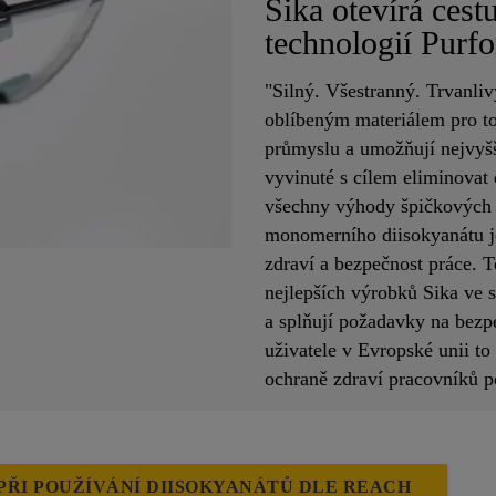
Sika otevírá ces
technologií Pur
"Silný. Všestranný. Trvanlivý
oblíbeným materiálem pro to
průmyslu a umožňují nejvyš
vyvinuté s cílem eliminovat
všechny výhody špičkových 
monomerního diisokyanátu je
zdraví a bezpečnost práce.
nejlepších výrobků Sika ve sv
a splňují požadavky na bezp
uživatele v Evropské unii to
ochraně zdraví pracovníků 
PŘI POUŽÍVÁNÍ DIISOKYANÁTŮ DLE REACH