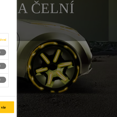
 NA ČELNÍ
ivní
 vše