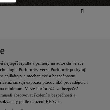
ce
á nejlepší lepidla a primery na autoskla ve své
technologie Purform®. Verze Purform® poskytují
pro aplikátory a mechanické a bezpečnostní
řičemž snižují expozici pracovníků provádějících
 na minimum. Verze Purform® lze bezpečně
 museli absolvovat školení o bezpečnosti a
diisokyanáty podle nařízení REACH.