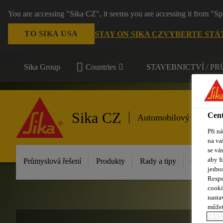
You are accessing "Sika CZ", it seems you are accessing it from "Sp
TO SIKA USA
STAY ON SIKA CZ
VYBERTE STÁ
Sika Group
Countries
STAVEBNICTVÍ / P
Sika CZ
Cent
Automobilový trh s náh
Při n
na va
se vá
aby f
Průmyslová řešení
Produkty
Rady a tipy
Často kla
jedno
Respe
cooki
nasta
můžet
ZÁS