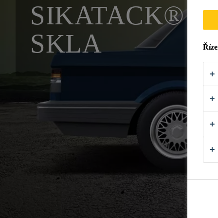
SIKATACK® P
SKLA
Říze