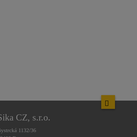
Sika CZ, s.r.o.
ystrcká 1132/36