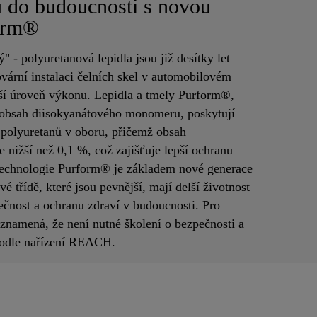
tu do budoucnosti s novou
form®
" - polyuretanová lepidla jsou již desítky let
vární instalaci čelních skel v automobilovém
ší úroveň výkonu. Lepidla a tmely Purform®,
 obsah diisokyanátového monomeru, poskytují
polyuretanů v oboru, přičemž obsah
 nižší než 0,1 %, což zajišťuje lepší ochranu
 Technologie Purform® je základem nové generace
é třídě, které jsou pevnější, mají delší životnost
ečnost a ochranu zdraví v budoucnosti. Pro
 znamená, že není nutné školení o bezpečnosti a
podle nařízení REACH.