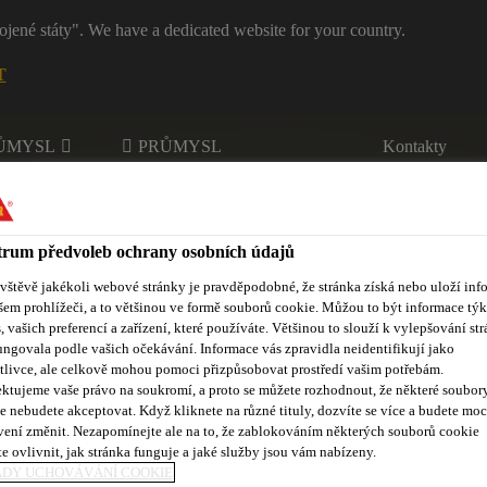
ojené státy". We have a dedicated website for your country.
T
RŮMYSL
PRŮMYSL
Kontakty
rum předvoleb ochrany osobních údajů
radními díly
ávštěvě jakékoli webové stránky je pravděpodobné, že stránka získá nebo uloží inf
šem prohlížeči, a to většinou ve formě souborů cookie. Můžou to být informace týk
s, vašich preferencí a zařízení, které používáte. Většinou to slouží k vylepšování str
ungovala podle vašich očekávání. Informace vás zpravidla neidentifikují jako
dené dotazy
Inovace
Události
Dokumenty ke stažení
O
tlivce, ale celkově mohou pomoci přizpůsobovat prostředí vašim potřebám.
ktujeme vaše právo na soukromí, a proto se můžete rozhodnout, že některé soubor
e nebudete akceptovat. Když kliknete na různé tituly, dozvíte se více a budete moc
vení změnit. Nezapomínejte ale na to, že zablokováním některých souborů cookie
e ovlivnit, jak stránka funguje a jaké služby jsou vám nabízeny.
ADY UCHOVÁVÁNÍ COOKIE