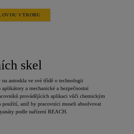
SLOVOU VÝROBU
ích skel
 na autoskla ve své třídě o technologii
 aplikátory a mechanické a bezpečnostní
racovníků provádějících aplikaci vůči chemickým
oužití, aniž by pracovníci museli absolvovat
sokyanáty podle nařízení REACH.