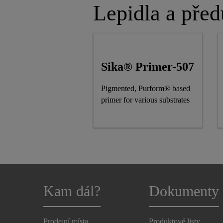
Lepidla a před
Sika® Primer-507
Pigmented, Purform® based
primer for various substrates
Kam dál?
Dokumenty
Prodejní místa
Produktové listy