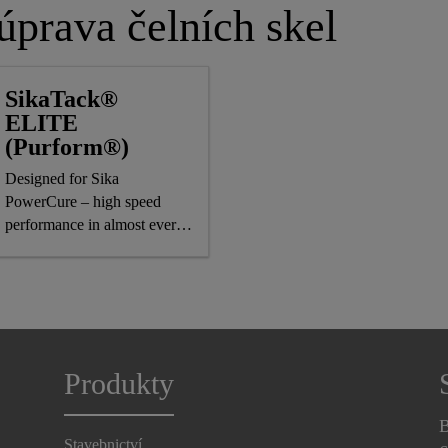
úprava čelních skel
SikaTack®
ELITE
(Purform®)
Designed for Sika
PowerCure – high speed
performance in almost every
climate
Produkty
B
Stavebnictví