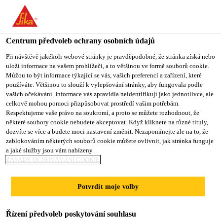
You are accessing "Sika CZ", it seems you are accessing it from
"Spojené státy". We have a dedicated website for your country.
Centrum předvoleb ochrany osobních údajů
TO SIKA
STAY ON SIKA
VYBERTE
Produkty pro stavebnictví
...
Sikacryl®-620 Fire
USA
CZ
STÁT
Při návštěvě jakékoli webové stránky je pravděpodobné, že stránka získá nebo
uloží informace na vašem prohlížeči, a to většinou ve formě souborů cookie.
Můžou to být informace týkající se vás, vašich preferencí a zařízení, které
používáte. Většinou to slouží k vylepšování stránky, aby fungovala podle
Sika CZ
vašich očekávání. Informace vás zpravidla neidentifikují jako jednotlivce, ale
celkově mohou pomoci přizpůsobovat prostředí vašim potřebám.
Sikacryl®-620 Fire
Respektujeme vaše právo na soukromí, a proto se můžete rozhodnout, že
některé soubory cookie nebudete akceptovat. Když kliknete na různé tituly,
dozvíte se více a budete moci nastavení změnit. Nezapomínejte ale na to, že
Protipožární tmel pro spáry a prostupy
zablokováním některých souborů cookie můžete ovlivnit, jak stránka funguje
a jaké služby jsou vám nabízeny.
ZÁSADY UCHOVÁVÁNÍ COOKIE
Sikacryl®-620 Fire je 1komponentní, protipožární
bobtnající tmel na bázi vody.
Potvrdit moje volby
až 5 hodin požární odolnost dle EN 1366-4
Řízení předvoleb poskytování souhlasu