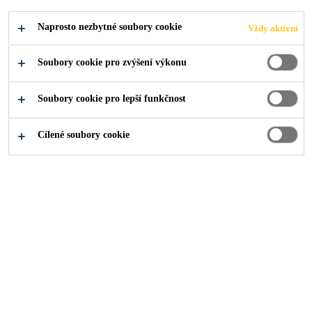
až 2 hodiny požární odolnost dle EN 1366-3
snadno zpracovatelný
Naprosto nezbytné soubory cookie
Vždy aktivní
Soubory cookie pro zvýšení výkonu
NAJDI PRODEJCE
Soubory cookie pro lepší funkčnost
Cílené soubory cookie