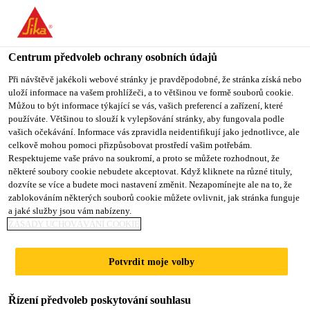
You are accessing "Sika CZ", it seems you are accessing it from
"Spojené státy". We have a dedicated website for your country.
Centrum předvoleb ochrany osobních údajů
TO SIKA
STAY ON SIKA
VYBERTE
USA
CZ
STÁT
Při návštěvě jakékoli webové stránky je pravděpodobné, že stránka získá nebo
uloží informace na vašem prohlížeči, a to většinou ve formě souborů cookie.
Můžou to být informace týkající se vás, vašich preferencí a zařízení, které
používáte. Většinou to slouží k vylepšování stránky, aby fungovala podle
Sika CZ
vašich očekávání. Informace vás zpravidla neidentifikují jako jednotlivce, ale
celkově mohou pomoci přizpůsobovat prostředí vašim potřebám.
Respektujeme vaše právo na soukromí, a proto se můžete rozhodnout, že
některé soubory cookie nebudete akceptovat. Když kliknete na různé tituly,
dozvíte se více a budete moci nastavení změnit. Nezapomínejte ale na to, že
TĚSNICÍ PÁSKY
zablokováním některých souborů cookie můžete ovlivnit, jak stránka funguje
a jaké služby jsou vám nabízeny.
ZÁSADY UCHOVÁVÁNÍ COOKIE
Potvrdit moje volby
Řízení předvoleb poskytování souhlasu