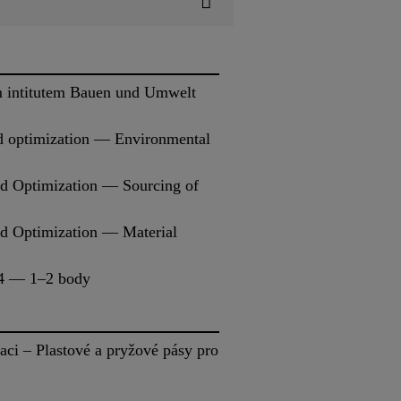
m intitutem Bauen und Umwelt
and optimization — Environmental
and Optimization — Sourcing of
and Optimization — Material
 v4 — 1–2 body
aci – Plastové a pryžové pásy pro