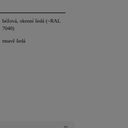
béžová, okenní šedá (~RAL
7040)
tmavě šedá