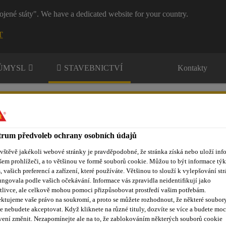
ojené státy". We have a dedicated website for your country.
T
RŮMYSL
STAVEBNICTVÍ
Kontakty
rum předvoleb ochrany osobních údajů
ávštěvě jakékoli webové stránky je pravděpodobné, že stránka získá nebo uloží inf
šem prohlížeči, a to většinou ve formě souborů cookie. Můžou to být informace týk
nty
Kontakty
s, vašich preferencí a zařízení, které používáte. Většinou to slouží k vylepšování str
ungovala podle vašich očekávání. Informace vás zpravidla neidentifikují jako
tlivce, ale celkově mohou pomoci přizpůsobovat prostředí vašim potřebám.
ktujeme vaše právo na soukromí, a proto se můžete rozhodnout, že některé soubor
Střešní hydroizolační fólie na bázi flexibilních polyolefinů
Sarna
e nebudete akceptovat. Když kliknete na různé tituly, dozvíte se více a budete moc
vení změnit. Nezapomínejte ale na to, že zablokováním některých souborů cookie