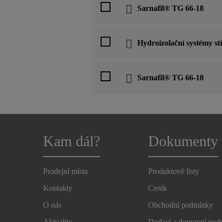
Sarnafil® TG 66-18
Hydroizolační systémy st
Sarnafil® TG 66-18
Kam dál?
Dokumenty
Prodejní místa
Produktové listy
Kontakty
Ceník
O nás
Obchodní podmínky
Aktuality
Dodací a dopravní po