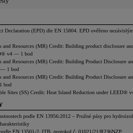
esty
uct Declaration (EPD) dle EN 15804. EPD ověřeno nezávislý
als and Resources (MR) Credit: Building product disclosure 
ED® v4 — 1 bod
als and Resources (MR) Credit: Building Product Disclosure 
 — 1 bod
als and Resources (MR) Credit: Building Product Disclosure 
1 bod
inable Sites (SS) Credit: Heat Island Reduction under LEED®
Y
astnostech podle EN 13956:2012 – Pružné pásy pro hydroizol
harakteristiky
i podle EN 13501-2, ITB, protokol č. 01021/21/R236NZP.