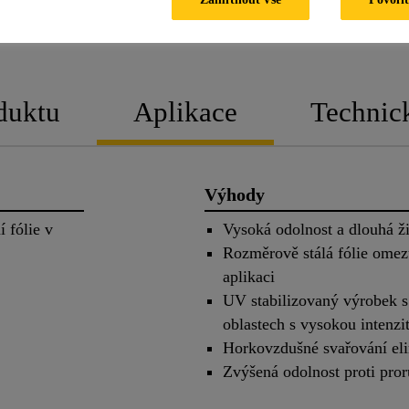
PRODUKTOVÝ LI
duktu
Aplikace
Technic
Výhody
 fólie v
Vysoká odolnost a dlouhá ž
Rozměrově stálá fólie omez
aplikaci
UV stabilizovaný výrobek s
oblastech s vysokou intenz
Horkovzdušné svařování eli
Zvýšená odolnost proti pror