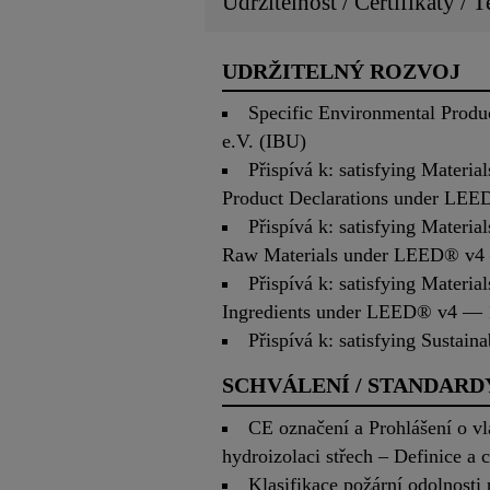
Udržitelnost / Certifikáty / T
UDRŽITELNÝ ROZVOJ
Specific Environmental Prod
e.V. (IBU)
Přispívá k: satisfying Materi
Product Declarations under LE
Přispívá k: satisfying Materi
Raw Materials under LEED® v4
Přispívá k: satisfying Materi
Ingredients under LEED® v4 — 
Přispívá k: satisfying Susta
SCHVÁLENÍ / STANDARD
CE označení a Prohlášení o vl
hydroizolaci střech – Definice a c
Klasifikace požární odolnost