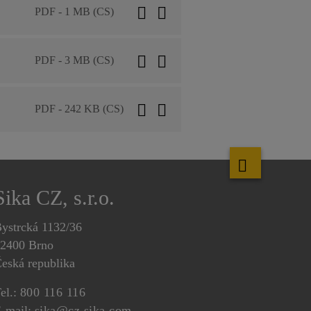
PDF - 1 MB (CS)
PDF - 3 MB (CS)
PDF - 242 KB (CS)
Sika CZ, s.r.o.
ystrcká 1132/36
2400 Brno
eská republika
el.:
800 116 116
-mail:
sika@cz.sika.com