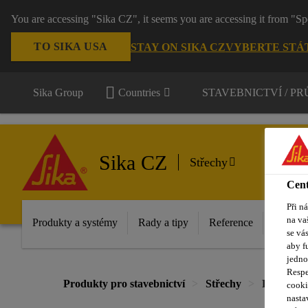
You are accessing "Sika CZ", it seems you are accessing it from "Sp
TO SIKA USA
STAY ON SIKA CZ
VYBERTE STÁ
Sika Group
Countries
STAVEBNICTVÍ / P
Sika CZ
Střechy
Cent
Při n
na va
Produkty a systémy
Rady a tipy
Reference
Dokume
se vá
aby f
jedno
Respe
Produkty pro stavebnictví
Střechy
Fólie
cooki
nasta