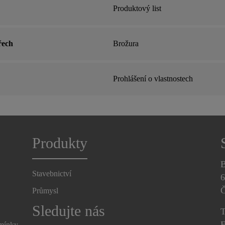
Produktový list
řech
Brožura
Prohlášení o vlastnostech
Produkty
B
Stavebnictví
6
Č
Průmysl
Sledujte nás
T
E
dmínky