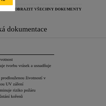
ST
ZOBRAZIT VŠECHNY DOKUMENTY
ká dokumentace
ivotnost
uje tvorbu vrásek a usnadňuje
 prodlouženou životností v
itou UV záření
minuje riziko požáru
ůstání kořenů