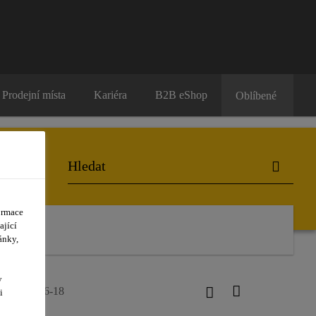
Prodejní místa
Kariéra
B2B eShop
Oblíbené
ormace
ající
ánky,
y
fil® TG 66-18
i