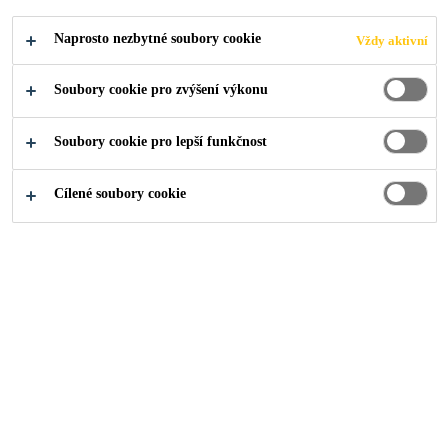
pro mechanické kotvení střešních hydroizolačních
Naprosto nezbytné soubory cookie
Vždy aktivní
fólií.
Soubory cookie pro zvýšení výkonu
▪ Odolnost vůči mechanickému nárazu
▪ Odolný vůči většině běžných
Soubory cookie pro lepší funkčnost
environmentálních vlivů
▪ Optimalizovaný hrot manžety pro sníženou
Cílené soubory cookie
penetrační sílu
NAJDI PRODEJCE
PRODUKTOVÝ
ZOBRAZIT VŠECHNY
LIST
DOKUMENTY