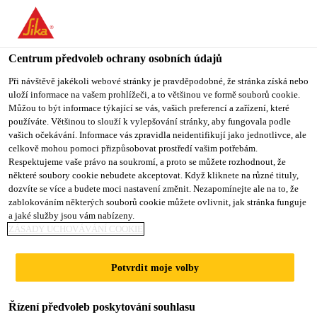
You are accessing "Sika CZ", it seems you are accessing it from
"Spojené státy". We have a dedicated website for your country.
Centrum předvoleb ochrany osobních údajů
TO SIKA
STAY ON SIKA
VYBERTE
Produkty pro stavebnictví
...
Sarnabar® Tube SBT-20
USA
CZ
STÁT
Při návštěvě jakékoli webové stránky je pravděpodobné, že stránka získá nebo
uloží informace na vašem prohlížeči, a to většinou ve formě souborů cookie.
Můžou to být informace týkající se vás, vašich preferencí a zařízení, které
používáte. Většinou to slouží k vylepšování stránky, aby fungovala podle
Sika CZ
vašich očekávání. Informace vás zpravidla neidentifikují jako jednotlivce, ale
celkově mohou pomoci přizpůsobovat prostředí vašim potřebám.
Sarnabar® Tube
Respektujeme vaše právo na soukromí, a proto se můžete rozhodnout, že
některé soubory cookie nebudete akceptovat. Když kliknete na různé tituly,
dozvíte se více a budete moci nastavení změnit. Nezapomínejte ale na to, že
SBT-20
zablokováním některých souborů cookie můžete ovlivnit, jak stránka funguje
a jaké služby jsou vám nabízeny.
ZÁSADY UCHOVÁVÁNÍ COOKIE
Víceúčelová plastový teleskop pro
mechanicky kotvené střešní hydroizolační
Potvrdit moje volby
fólie
Řízení předvoleb poskytování souhlasu
Víceúčelová vstřikovaná polyamidová trubka (PA 6)