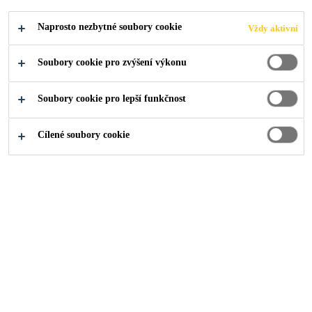
BROOF(T3)
Naprosto nezbytné soubory cookie
Vždy aktivní
Soubory cookie pro zvýšení výkonu
Soubory cookie pro lepší funkčnost
Produkty pro stavebnictví
...
Vrchní pás do požárně n
Cílené soubory cookie
Modifikované asfaltové pásy
SikaShield® E73 MG FR G200-25 CZ 4,2
mm
(dříve PARAELAST ANTIFIRE GS40 šedý Broof(t3))
Elastomerový natavitelný asfaltový pás s ohebností za