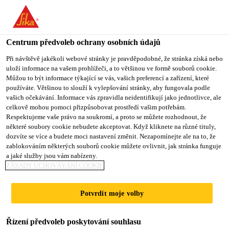
You are accessing "Sika CZ", it seems you are accessing it from
"Spojené státy". We have a dedicated website for your country.
Centrum předvoleb ochrany osobních údajů
TO SIKA
STAY ON SIKA
VYBERTE
USA
CZ
STÁT
Při návštěvě jakékoli webové stránky je pravděpodobné, že stránka získá nebo
uloží informace na vašem prohlížeči, a to většinou ve formě souborů cookie.
Můžou to být informace týkající se vás, vašich preferencí a zařízení, které
používáte. Většinou to slouží k vylepšování stránky, aby fungovala podle
Sika CZ
vašich očekávání. Informace vás zpravidla neidentifikují jako jednotlivce, ale
celkově mohou pomoci přizpůsobovat prostředí vašim potřebám.
Respektujeme vaše právo na soukromí, a proto se můžete rozhodnout, že
některé soubory cookie nebudete akceptovat. Když kliknete na různé tituly,
dozvíte se více a budete moci nastavení změnit. Nezapomínejte ale na to, že
VRCHNÍ PÁS DO
zablokováním některých souborů cookie můžete ovlivnit, jak stránka funguje
a jaké služby jsou vám nabízeny.
POŽÁRNĚ
ZÁSADY UCHOVÁVÁNÍ COOKIE
NEBEZPEČNÉHO
Potvrdit moje volby
PROSTŘEDÍ
Řízení předvoleb poskytování souhlasu