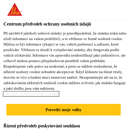
You are accessing "Sika CZ", it seems you are accessing it from
"Spojené státy". We have a dedicated website for your country.
Centrum předvoleb ochrany osobních údajů
TO SIKA
STAY ON SIKA
VYBERTE
Produkty pro stavebnictví
...
SikaTop®-157 Flex
USA
CZ
STÁT
Při návštěvě jakékoli webové stránky je pravděpodobné, že stránka získá nebo
uloží informace na vašem prohlížeči, a to většinou ve formě souborů cookie.
Můžou to být informace týkající se vás, vašich preferencí a zařízení, které
používáte. Většinou to slouží k vylepšování stránky, aby fungovala podle
Sika CZ
vašich očekávání. Informace vás zpravidla neidentifikují jako jednotlivce, ale
celkově mohou pomoci přizpůsobovat prostředí vašim potřebám.
SikaTop®-157
Respektujeme vaše právo na soukromí, a proto se můžete rozhodnout, že
některé soubory cookie nebudete akceptovat. Když kliknete na různé tituly,
dozvíte se více a budete moci nastavení změnit. Nezapomínejte ale na to, že
Flex
zablokováním některých souborů cookie můžete ovlivnit, jak stránka funguje
a jaké služby jsou vám nabízeny.
ZÁSADY UCHOVÁVÁNÍ COOKIE
Dvousložková, vysoce elastická
hydroizolace pod obklady a dlažbu
Potvrdit moje volby
SikaTop®-157 Flex je 2-složková, trhliny
Řízení předvoleb poskytování souhlasu
překlenující a vlákny vyztužená, velmi