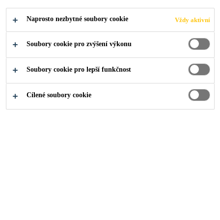
elastická cementová stěrka vhodná pro hydroizolaci
Naprosto nezbytné soubory cookie
Vždy aktivní
a ochranu všech druhů minerálních podkladů
Čtěte více
Soubory cookie pro zvýšení výkonu
Nestéká, snadná aplikace i na stěnách
Soubory cookie pro lepší funkčnost
Vysoká schopnost překrytí i stávajících trhlin
Vynikající přilnavost na většině povrchů –
Cílené soubory cookie
např.beton, cementové podklady, kámen,
keramika, cihly, sádrokarton, …
NAJDI PRODEJCE