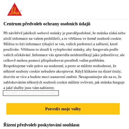
You are accessing "Sika CZ", it seems you are accessing it from
"Spojené státy". We have a dedicated website for your country.
Centrum předvoleb ochrany osobních údajů
TO SIKA
STAY ON SIKA
VYBERTE
USA
CZ
STÁT
Při návštěvě jakékoli webové stránky je pravděpodobné, že stránka získá nebo
uloží informace na vašem prohlížeči, a to většinou ve formě souborů cookie.
Můžou to být informace týkající se vás, vašich preferencí a zařízení, které
používáte. Většinou to slouží k vylepšování stránky, aby fungovala podle
Sika CZ
vašich očekávání. Informace vás zpravidla neidentifikují jako jednotlivce, ale
celkově mohou pomoci přizpůsobovat prostředí vašim potřebám.
Respektujeme vaše právo na soukromí, a proto se můžete rozhodnout, že
některé soubory cookie nebudete akceptovat. Když kliknete na různé tituly,
dozvíte se více a budete moci nastavení změnit. Nezapomínejte ale na to, že
DOPLŇKOVÉ
zablokováním některých souborů cookie můžete ovlivnit, jak stránka funguje
a jaké služby jsou vám nabízeny.
PRODUKTY
ZÁSADY UCHOVÁVÁNÍ COOKIE
Potvrdit moje volby
Řízení předvoleb poskytování souhlasu