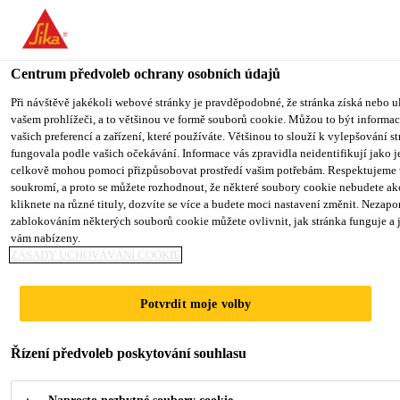
You are accessing "Sika CZ", it seems you are accessing it from "Sp
We have a dedicated website for your country.
Centrum předvoleb ochrany osobních údajů
TO SIKA USA
STAY ON SIKA CZ
VYBERTE STÁ
Produkty pro stavebnictví
...
PCI® Saniment® PGI
Při návštěvě jakékoli webové stránky je pravděpodobné, že stránka získá nebo u
vašem prohlížeči, a to většinou ve formě souborů cookie. Můžou to být informace
vašich preferencí a zařízení, které používáte. Většinou to slouží k vylepšování s
Sika CZ
fungovala podle vašich očekávání. Informace vás zpravidla neidentifikují jako j
celkově mohou pomoci přizpůsobovat prostředí vašim potřebám. Respektujeme 
soukromí, a proto se můžete rozhodnout, že některé soubory cookie nebudete a
PCI® Saniment®
kliknete na různé tituly, dozvíte se více a budete moci nastavení změnit. Nezapom
zablokováním některých souborů cookie můžete ovlivnit, jak stránka funguje a 
vám nabízeny.
PGI
ZÁSADY UCHOVÁVÁNÍ COOKIE
Speciální izolační
Potvrdit moje volby
nátěr
Řízení předvoleb poskytování souhlasu
Speciální izolační sůl. Izoluje skvrny od rzi,