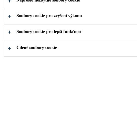
Je součástí sanačních systémůSaniment®.S
Naprosto nezbytné soubory cookie
certifikátem WTA dle směrnice č. WTA 2-9-
Soubory cookie pro zvýšení výkonu
04.Zrnitost: 0–4 mm.Doba skladovatelnosti:
min 12 měsíců.
Soubory cookie pro lepší funkčnost
NAJDI PRODEJCE
Cílené soubory cookie