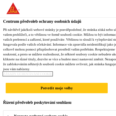
You are accessing "Sika CZ", it seems you are accessing it from "Sp
We have a dedicated website for your country.
Centrum předvoleb ochrany osobních údajů
TO SIKA USA
STAY ON SIKA CZ
VYBERTE STÁ
Produkty pro stavebnictví
...
PCI® Saniment® 4
Při návštěvě jakékoli webové stránky je pravděpodobné, že stránka získá nebo u
vašem prohlížeči, a to většinou ve formě souborů cookie. Můžou to být informace
vašich preferencí a zařízení, které používáte. Většinou to slouží k vylepšování s
Sika CZ
fungovala podle vašich očekávání. Informace vás zpravidla neidentifikují jako j
celkově mohou pomoci přizpůsobovat prostředí vašim potřebám. Respektujeme 
soukromí, a proto se můžete rozhodnout, že některé soubory cookie nebudete a
PCI® Saniment® 4
kliknete na různé tituly, dozvíte se více a budete moci nastavení změnit. Nezapom
že zablokováním některých souborů cookie můžete ovlivnit, jak stránka funguje
jsou vám nabízeny.
Sanační prostřik
ZÁSADY UCHOVÁVÁNÍ COOKIE
pro sanaci vlhkého a zasoleného zdiva
Potvrdit moje volby
Sanační prostřik pro nanášení následných
Řízení předvoleb poskytování souhlasu
sanačních vrstev, pro vnitřní i vnější použití.