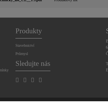
Produkty
B
Stavebnictví
6
Č
Průmysl
Sledujte nás
T
E
dmínky
rana osobních údajů obchodního partnera
Uplatněte svá práva na 