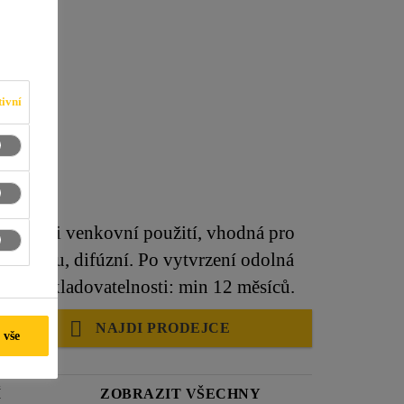
01
ivní
nitřní i venkovní použití, vhodná pro
podkladu, difúzní. Po vytvrzení odolná
Doba skladovatelnosti: min 12 měsíců.
NAJDI PRODEJCE
 vše
Í
ZOBRAZIT VŠECHNY