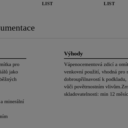
LIST
LIST
kumentace
Výhody
mítka pro
Vápenocementová zdicí a omítk
iálů jako
venkovní použití, vhodná pro 
 běžných
dobroupřilnavostí k podkladu, 
vůči povětrnostním vlivům.Zr
skladovatelnosti: min 12 měsí
 a minerální
řním