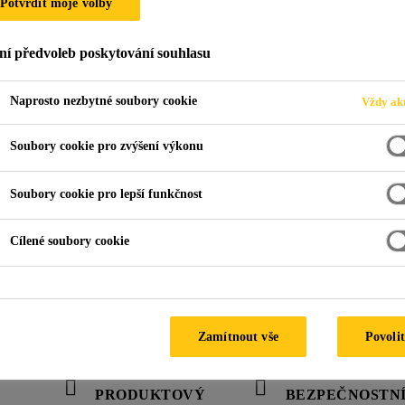
Potvrdit moje volby
PCI Pecicret® K 
ní předvoleb poskytování souhlasu
(dříve PCI Pecicret® K 01)
Naprosto nezbytné soubory cookie
Vždy akt
Univezální jádrová omítka
Soubory cookie pro zvýšení výkonu
pro ruční zpracování
Soubory cookie pro lepší funkčnost
Vápenocementová zdicí a omítková malta pro v
Cílené soubory cookie
renovační práce, s velmi dobroupřilnavostí k 
vůči povětrnostním vlivům.Zrnitost: 0–2 mm.
Zamítnout vše
Povolit
PRODUKTOVÝ
BEZPEČNOSTN