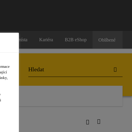
Prodejní místa
Kariéra
B2B eShop
Oblíbené
ormace
ající
ánky,
y
i