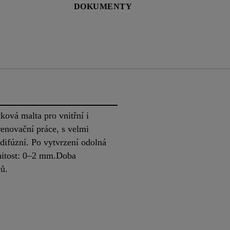
DOKUMENTY
ová malta pro vnitřní i
renovační práce, s velmi
difúzní. Po vytvrzení odolná
nitost: 0–2 mm.Doba
ců.