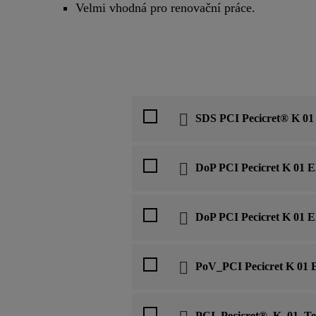
Velmi vhodná pro renovační práce.
SDS PCI Pecicret® K 01
DoP PCI Pecicret K 01 
DoP PCI Pecicret K 01 
PoV_PCI Pecicret K 01 
PCI_Pecicret®_K_01_Te