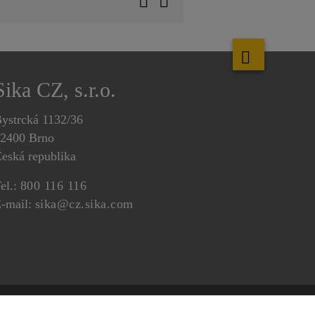
Sika CZ, s.r.o.
ystrcká 1132/36
2400 Brno
eská republika
el.:
800 116 116
-mail:
sika@cz.sika.com
ochranu osobních údajů