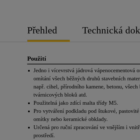
Přehled
Technická do
Použití
Jedno i vícevrstvá jádrová vápenocementová o
omítání všech běžných druhů stavebních mater
např. cihel, přírodního kamene, betonu, všech
tvárnicových bloků atd.
Použitelná jako zdící malta třídy M5.
Pro vytváření podkladu pod štukové, pastovité
omítky nebo keramické obklady.
Určená pro ruční zpracování ve vnějším i vnit
prostředí.