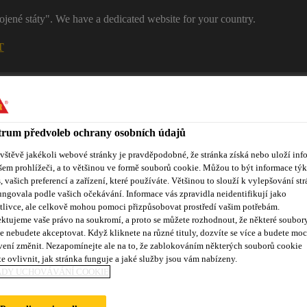
ojené státy". We have a dedicated website for your country.
T
RŮMYSL
STAVEBNICTVÍ
Kontakty
rum předvoleb ochrany osobních údajů
ávštěvě jakékoli webové stránky je pravděpodobné, že stránka získá nebo uloží inf
stémy
šem prohlížeči, a to většinou ve formě souborů cookie. Můžou to být informace týk
s, vašich preferencí a zařízení, které používáte. Většinou to slouží k vylepšování str
ungovala podle vašich očekávání. Informace vás zpravidla neidentifikují jako
tlivce, ale celkově mohou pomoci přizpůsobovat prostředí vašim potřebám.
ktujeme vaše právo na soukromí, a proto se můžete rozhodnout, že některé soubor
kty
e nebudete akceptovat. Když kliknete na různé tituly, dozvíte se více a budete moc
vení změnit. Nezapomínejte ale na to, že zablokováním některých souborů cookie
e ovlivnit, jak stránka funguje a jaké služby jsou vám nabízeny.
ADY UCHOVÁVÁNÍ COOKIE
n
Omítky
PCI Pecicret® K 01