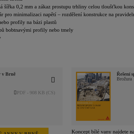
ná šířka 0,2 mm a zákaz prostupu trhliny celou tloušťkou kon
ár pro minimalizaci napětí – rozdělení konstrukce na pravidel
nebo profily na bázi plastů
upů bobtnavými profily nebo tmely
y
y v Brně
Řešení s
Brožura
PDF - 908 KB (CS)
Koncept bílé vany najdete n
É ANNY V BRNĚ