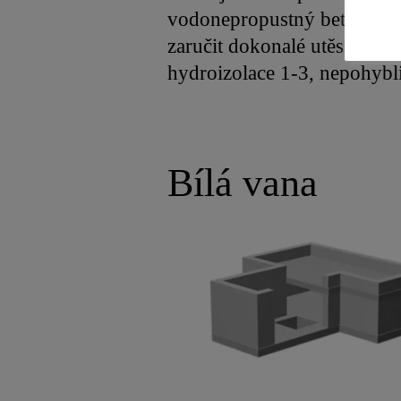
vodonepropustný beton, vnitř
zaručit dokonalé utěsnění s
hydroizolace 1-3, nepohybli
Bílá vana