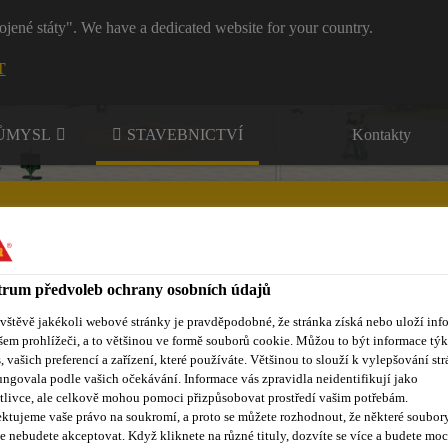
ojené státy". We have a dedicated website for your country.
T
RŮMYSL
STAVEBNICTVÍ
Kontakty
rum předvoleb ochrany osobních údajů
ávštěvě jakékoli webové stránky je pravděpodobné, že stránka získá nebo uloží inf
nty
Kontakty
šem prohlížeči, a to většinou ve formě souborů cookie. Můžou to být informace týk
s, vašich preferencí a zařízení, které používáte. Většinou to slouží k vylepšování str
ungovala podle vašich očekávání. Informace vás zpravidla neidentifikují jako
tlivce, ale celkově mohou pomoci přizpůsobovat prostředí vašim potřebám.
ktujeme vaše právo na soukromí, a proto se můžete rozhodnout, že některé soubor
e nebudete akceptovat. Když kliknete na různé tituly, dozvíte se více a budete moc