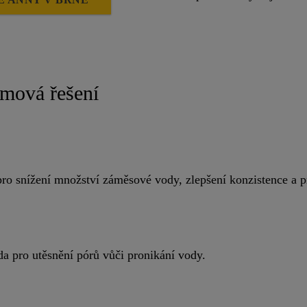
émová řešení
y pro snížení množství záměsové vody, zlepšení konzistence a
ada pro utěsnění pórů vůči pronikání vody.