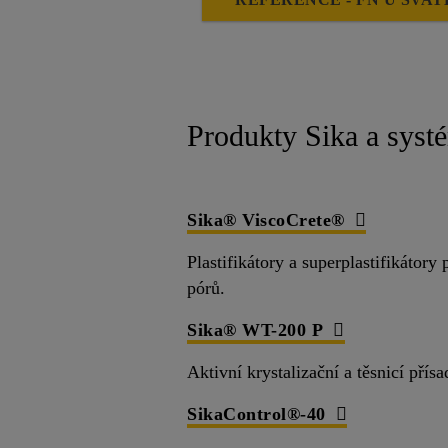
Produkty Sika a syst
Sika® ViscoCrete®
Plastifikátory a superplastifikátor
pórů.
Sika® WT-200 P
Aktivní krystalizační a těsnicí přís
SikaControl®-40