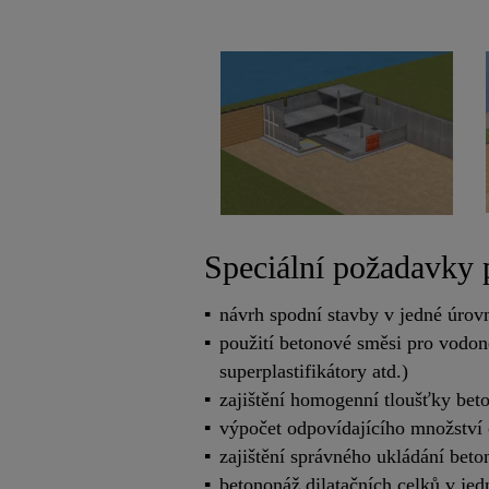
Speciální požadavky 
návrh spodní stavby v jedné úro
použití betonové směsi pro vodon
superplastifikátory atd.)
zajištění homogenní tloušťky bet
výpočet odpovídajícího množství
zajištění správného ukládání bet
betononáž dilatačních celků v je