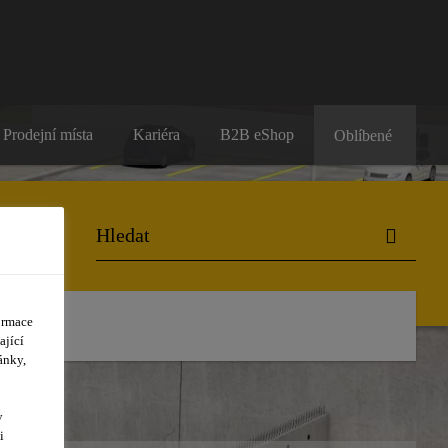
Prodejní místa
Kariéra
B2B eShop
Oblíbené
ormace
ající
ánky,
y
i