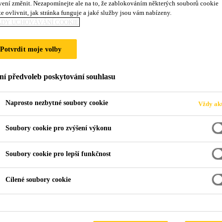
vení změnit. Nezapomínejte ale na to, že zablokováním některých souborů cookie
e ovlivnit, jak stránka funguje a jaké služby jsou vám nabízeny.
JŠÍ ZPŮSOB IZO
ADY UCHOVÁVÁNÍ COOKIE
Potvrdit moje volby
ní předvoleb poskytování souhlasu
Naprosto nezbytné soubory cookie
Vždy akt
Soubory cookie pro zvýšení výkonu
 vana
Soubory cookie pro lepší funkčnost
Cílené soubory cookie
 beton
Přísady do betonu
Beton
rany spodních staveb před vnikáním vody do ko