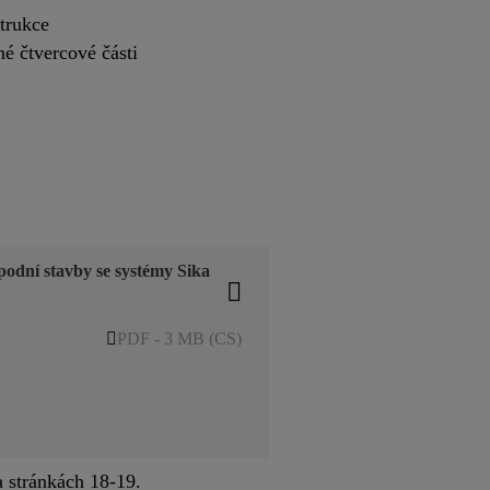
strukce
né čtvercové části
podní stavby se systémy Sika
PDF - 3 MB (CS)
a stránkách 18-19.