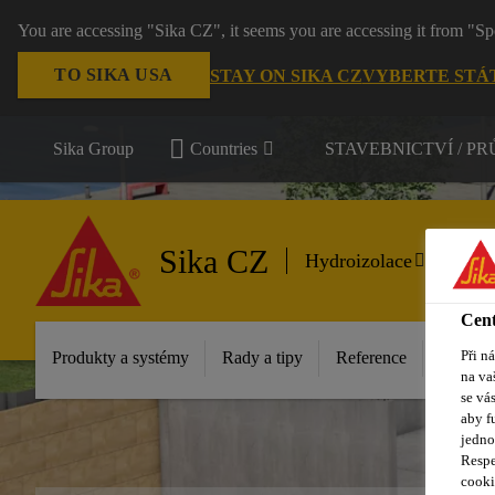
You are accessing "Sika CZ", it seems you are accessing it from "Sp
TO SIKA USA
STAY ON SIKA CZ
VYBERTE STÁ
Sika Group
Countries
STAVEBNICTVÍ / P
Sika CZ
Hydroizolace
Cent
Při n
Produkty a systémy
Rady a tipy
Reference
Dokume
na va
se vá
aby f
jedno
Respe
cooki