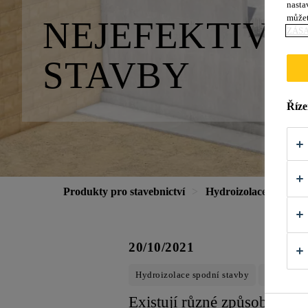
nasta
můžet
NEJEFEKTIVNĚ
ZÁS
STAVBY
Říze
Produkty pro stavebnictví
Hydroizolace
Bílá
20/10/2021
Hydroizolace spodní stavby
Vodotěsný
Existují různé způsoby och