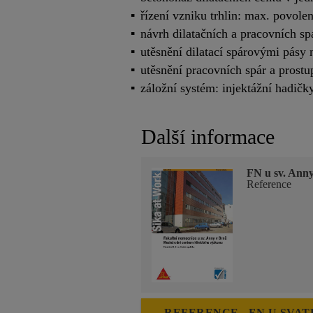
řízení vzniku trhlin: max. povole
návrh dilatačních a pracovních sp
utěsnění dilatací spárovými pásy 
utěsnění pracovních spár a prost
záložní systém: injektážní hadičk
Další informace
FN u sv. Ann
Reference
REFERENCE - FN U SVAT