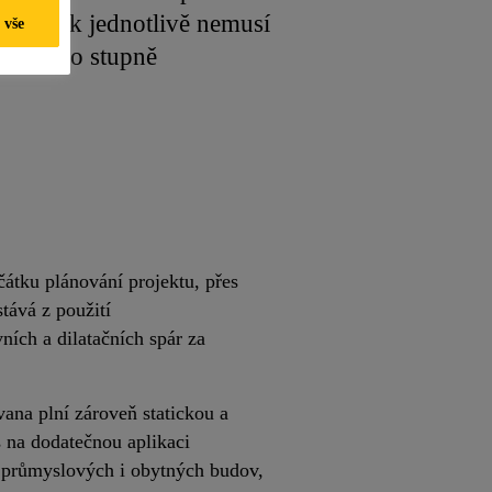
teré však jednotlivě nemusí
 vše
ystém pro stupně
átku plánování projektu, přes
tává z použití
ích a dilatačních spár za
vana plní zároveň statickou a
s na dodatečnou aplikaci
y průmyslových i obytných budov,