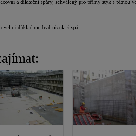
acovní a dilatační spáry, schválený pro přímý styk s pitnou v
o velmi důkladnou hydroizolaci spár.
ajímat: