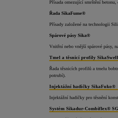
Přísada omezující smrštění betonu,
Řada SikaFume®
Přísady založené na technologii Sil
Spárové pásy Sika®
Vnitřní nebo vnější spárové pásy, 
Tmel a těsnicí profily SikaSwel
Řada těsnicích profilů a tmelu bobt
potrubí).
Injektážní hadičky SikaFuko®
Injektážní hadičky pro těsnění kon
Systém Sikadur-Combiflex® S