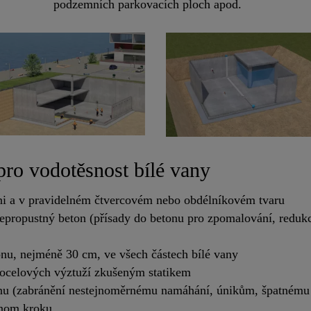
podzemních parkovacích ploch apod.
pro vodotěsnost bílé vany
vni a v pravidelném čtvercovém nebo obdélníkovém tvaru
epropustný beton (přísady do betonu pro zpomalování, redukci
onu, nejméně 30 cm, ve všech částech bílé vany
 ocelových výztuží zkušeným statikem
onu (zabránění nestejnoměrnému namáhání, únikům, špatnému 
dnom kroku