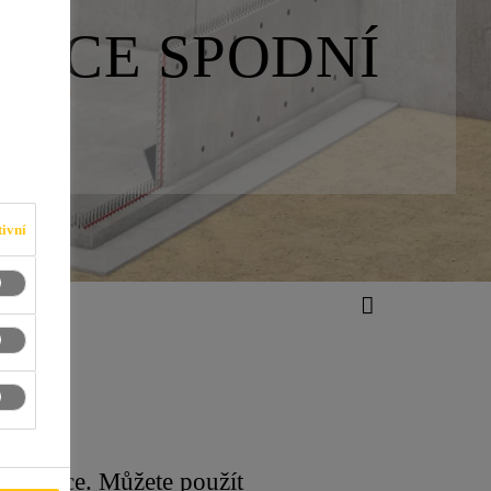
LACE SPODNÍ
ivní
nstrukce. Můžete použít