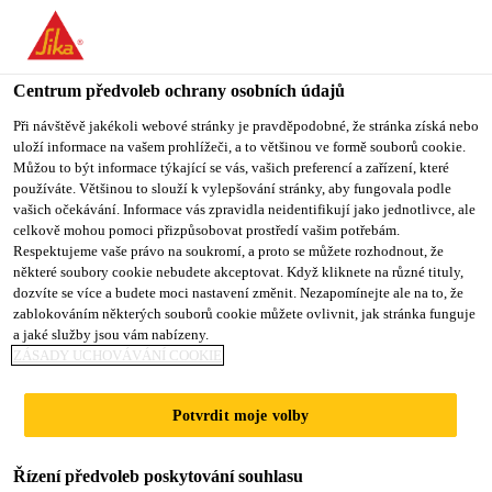
You are accessing "Sika CZ", it seems you are accessing it from
"Spojené státy". We have a dedicated website for your country.
Centrum předvoleb ochrany osobních údajů
TO SIKA
STAY ON SIKA
VYBERTE
USA
CZ
STÁT
Při návštěvě jakékoli webové stránky je pravděpodobné, že stránka získá nebo
uloží informace na vašem prohlížeči, a to většinou ve formě souborů cookie.
Můžou to být informace týkající se vás, vašich preferencí a zařízení, které
používáte. Většinou to slouží k vylepšování stránky, aby fungovala podle
Sika CZ
vašich očekávání. Informace vás zpravidla neidentifikují jako jednotlivce, ale
celkově mohou pomoci přizpůsobovat prostředí vašim potřebám.
Respektujeme vaše právo na soukromí, a proto se můžete rozhodnout, že
některé soubory cookie nebudete akceptovat. Když kliknete na různé tituly,
dozvíte se více a budete moci nastavení změnit. Nezapomínejte ale na to, že
CHEMICKÉ
zablokováním některých souborů cookie můžete ovlivnit, jak stránka funguje
a jaké služby jsou vám nabízeny.
ODOLNÉ FÓLIOVÉ
ZÁSADY UCHOVÁVÁNÍ COOKIE
HYDROIZOLAČNÍ
Potvrdit moje volby
SYSTÉMY
Řízení předvoleb poskytování souhlasu