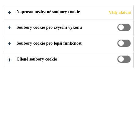
Naprosto nezbytné soubory cookie
Vždy aktivní
Soubory cookie pro zvýšení výkonu
Produkty pro stavebnictví
...
Chemické odolné fóliové
Soubory cookie pro lepší funkčnost
Cílené soubory cookie
Kam dál?
Prodejní místa
Kontakty
O nás
Aktuality