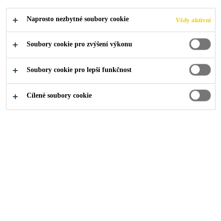
Industry
...
Praní a sušení
Naprosto nezbytné soubory cookie
Vždy aktivní
Soubory cookie pro zvýšení výkonu
Soubory cookie pro lepší funkčnost
Sikaflex®-254
Cílené soubory cookie
Elastické lepidlo pro lepení při montáži vozidel s možností
urychlení
Kam dál?
Prodejní místa