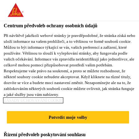
You are accessing "Sika CZ", it seems you are accessing it from
"Spojené státy". We have a dedicated website for your country.
Centrum předvoleb ochrany osobních údajů
TO SIKA
STAY ON SIKA
VYBERTE
USA
CZ
STÁT
Při návštěvě jakékoli webové stránky je pravděpodobné, že stránka získá nebo
uloží informace na vašem prohlížeči, a to většinou ve formě souborů cookie.
Můžou to být informace týkající se vás, vašich preferencí a zařízení, které
používáte. Většinou to slouží k vylepšování stránky, aby fungovala podle
Sika CZ
vašich očekávání. Informace vás zpravidla neidentifikují jako jednotlivce, ale
celkově mohou pomoci přizpůsobovat prostředí vašim potřebám.
Respektujeme vaše právo na soukromí, a proto se můžete rozhodnout, že
některé soubory cookie nebudete akceptovat. Když kliknete na různé tituly,
dozvíte se více a budete moci nastavení změnit. Nezapomínejte ale na to, že
PRANÍ A SUŠENÍ
zablokováním některých souborů cookie můžete ovlivnit, jak stránka funguje
a jaké služby jsou vám nabízeny.
ZÁSADY UCHOVÁVÁNÍ COOKIE
Potvrdit moje volby
Řízení předvoleb poskytování souhlasu