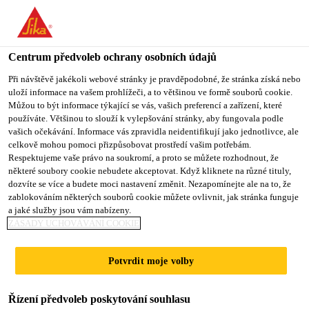
You are accessing "Sika CZ", it seems you are accessing it from
"Spojené státy". We have a dedicated website for your country.
Centrum předvoleb ochrany osobních údajů
TO SIKA
STAY ON SIKA
VYBERTE
USA
CZ
STÁT
Při návštěvě jakékoli webové stránky je pravděpodobné, že stránka získá nebo
uloží informace na vašem prohlížeči, a to většinou ve formě souborů cookie.
Můžou to být informace týkající se vás, vašich preferencí a zařízení, které
používáte. Většinou to slouží k vylepšování stránky, aby fungovala podle
Sika CZ
vašich očekávání. Informace vás zpravidla neidentifikují jako jednotlivce, ale
celkově mohou pomoci přizpůsobovat prostředí vašim potřebám.
Respektujeme vaše právo na soukromí, a proto se můžete rozhodnout, že
některé soubory cookie nebudete akceptovat. Když kliknete na různé tituly,
dozvíte se více a budete moci nastavení změnit. Nezapomínejte ale na to, že
CHLADNIČKY
zablokováním některých souborů cookie můžete ovlivnit, jak stránka funguje
a jaké služby jsou vám nabízeny.
ZÁSADY UCHOVÁVÁNÍ COOKIE
Potvrdit moje volby
Řízení předvoleb poskytování souhlasu