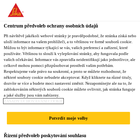
You are accessing "Sika CZ", it seems you are accessing it from
"Spojené státy". We have a dedicated website for your country.
Centrum předvoleb ochrany osobních údajů
TO SIKA
STAY ON SIKA
VYBERTE
USA
CZ
STÁT
Při návštěvě jakékoli webové stránky je pravděpodobné, že stránka získá nebo
uloží informace na vašem prohlížeči, a to většinou ve formě souborů cookie.
Můžou to být informace týkající se vás, vašich preferencí a zařízení, které
používáte. Většinou to slouží k vylepšování stránky, aby fungovala podle
Sika CZ
vašich očekávání. Informace vás zpravidla neidentifikují jako jednotlivce, ale
celkově mohou pomoci přizpůsobovat prostředí vašim potřebám.
Respektujeme vaše právo na soukromí, a proto se můžete rozhodnout, že
některé soubory cookie nebudete akceptovat. Když kliknete na různé tituly,
dozvíte se více a budete moci nastavení změnit. Nezapomínejte ale na to, že
zablokováním některých souborů cookie můžete ovlivnit, jak stránka funguje
VYLEPŠENÝ
a jaké služby jsou vám nabízeny.
ZÁSADY UCHOVÁVÁNÍ COOKIE
PROCES
Potvrdit moje volby
LEPENÍ, KTERÝ
Řízení předvoleb poskytování souhlasu