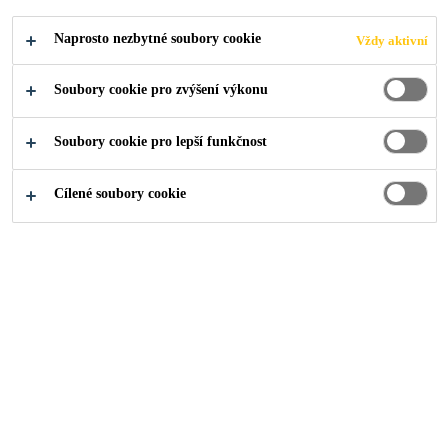
vlastnostmi. Poskytuje minimální dobu odjezdu 60
Naprosto nezbytné soubory cookie
Vždy aktivní
minut.
Čtěte více
SikaTack® DRIVE (60 min) byl testován podle
Soubory cookie pro zvýšení výkonu
FMVSS 212 s figurínami (95. percentil).
Minimální doba odjezdu 60 minut podle FMVSS
Soubory cookie pro lepší funkčnost
212/ figuríny (95. percentil)
Podporuje rychlou a robustní kalibraci ADAS
Cílené soubory cookie
Kompatibilní se všemi značkami automobilů díky
technologii modulů Sika all-in-one
NAJDI PRODEJCE
ZOBRAZIT
PRODUKTOVÝ
BEZPEČNOSTNÍ
VŠECHNY