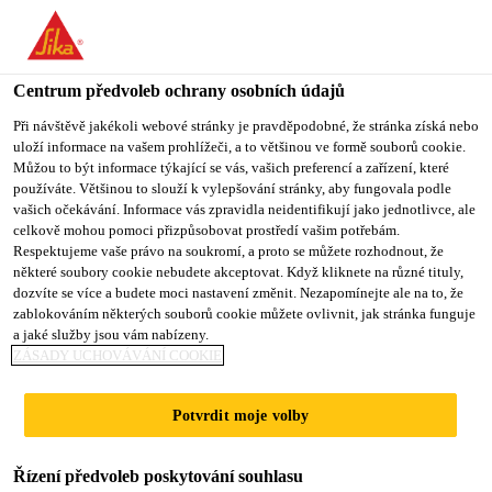
You are accessing "Sika CZ", it seems you are accessing it from
"Spojené státy". We have a dedicated website for your country.
Centrum předvoleb ochrany osobních údajů
TO SIKA
STAY ON SIKA
VYBERTE
Industry
...
SikaTack® DRIVE (60 min)
USA
CZ
STÁT
Při návštěvě jakékoli webové stránky je pravděpodobné, že stránka získá nebo
uloží informace na vašem prohlížeči, a to většinou ve formě souborů cookie.
Můžou to být informace týkající se vás, vašich preferencí a zařízení, které
používáte. Většinou to slouží k vylepšování stránky, aby fungovala podle
Sika CZ
vašich očekávání. Informace vás zpravidla neidentifikují jako jednotlivce, ale
celkově mohou pomoci přizpůsobovat prostředí vašim potřebám.
SikaTack® DRIVE
Respektujeme vaše právo na soukromí, a proto se můžete rozhodnout, že
některé soubory cookie nebudete akceptovat. Když kliknete na různé tituly,
dozvíte se více a budete moci nastavení změnit. Nezapomínejte ale na to, že
(60 min)
zablokováním některých souborů cookie můžete ovlivnit, jak stránka funguje
a jaké služby jsou vám nabízeny.
ZÁSADY UCHOVÁVÁNÍ COOKIE
Prémiové lepidlo pro aplikace
výměny autoskel
Potvrdit moje volby
SikaTack® DRIVE (60 min) je lepidlo na výměnu
Řízení předvoleb poskytování souhlasu
automobilových skel s vynikajícími aplikačními