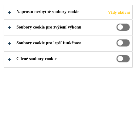
Naprosto nezbytné soubory cookie
Vždy aktivní
Produkty pro stavebnictví
...
Obklady stěn v interiéru
Soubory cookie pro zvýšení výkonu
Soubory cookie pro lepší funkčnost
Systémová skladba pro
Cílené soubory cookie
instalaci obkladů na
sádrokartonové
konstrukce, do suchých
prostor
Sádrokartonové konstrukce jsou dnes nejpoužívanějším
systémem pro realizaci stěn a podhledů ve