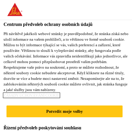
You are accessing "Sika CZ", it seems you are accessing it from
"Spojené státy". We have a dedicated website for your country.
Centrum předvoleb ochrany osobních údajů
TO SIKA
STAY ON SIKA
VYBERTE
USA
CZ
STÁT
Při návštěvě jakékoli webové stránky je pravděpodobné, že stránka získá nebo
uloží informace na vašem prohlížeči, a to většinou ve formě souborů cookie.
Můžou to být informace týkající se vás, vašich preferencí a zařízení, které
používáte. Většinou to slouží k vylepšování stránky, aby fungovala podle
Sika CZ
vašich očekávání. Informace vás zpravidla neidentifikují jako jednotlivce, ale
celkově mohou pomoci přizpůsobovat prostředí vašim potřebám.
Respektujeme vaše právo na soukromí, a proto se můžete rozhodnout, že
některé soubory cookie nebudete akceptovat. Když kliknete na různé tituly,
dozvíte se více a budete moci nastavení změnit. Nezapomínejte ale na to, že
zablokováním některých souborů cookie můžete ovlivnit, jak stránka funguje
OBKLADY STĚN
a jaké služby jsou vám nabízeny.
ZÁSADY UCHOVÁVÁNÍ COOKIE
V INTERIÉRU
Potvrdit moje volby
Řízení předvoleb poskytování souhlasu