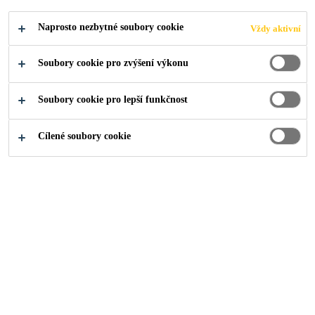
Naprosto nezbytné soubory cookie
Vždy aktivní
Soubory cookie pro zvýšení výkonu
Produkty pro stavebnictví
...
Penetrace
Soubory cookie pro lepší funkčnost
Cílené soubory cookie
Kvalitní penetrační nátěr může
ušetřit spoustu práce, času i
nákladů. Používá se pro zlepšení a
sjednocení savosti povrchu,
uzavření vzduchových pórů v
podkladu a snížení prašnosti. Díky
penetrační vrstvě vznikne čistý a