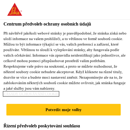
You are accessing "Sika CZ", it seems you are accessing it from
"Spojené státy". We have a dedicated website for your country.
Centrum předvoleb ochrany osobních údajů
TO SIKA
STAY ON SIKA
VYBERTE
USA
CZ
STÁT
Při návštěvě jakékoli webové stránky je pravděpodobné, že stránka získá nebo
uloží informace na vašem prohlížeči, a to většinou ve formě souborů cookie.
Můžou to být informace týkající se vás, vašich preferencí a zařízení, které
používáte. Většinou to slouží k vylepšování stránky, aby fungovala podle
Sika CZ
vašich očekávání. Informace vás zpravidla neidentifikují jako jednotlivce, ale
celkově mohou pomoci přizpůsobovat prostředí vašim potřebám.
Respektujeme vaše právo na soukromí, a proto se můžete rozhodnout, že
některé soubory cookie nebudete akceptovat. Když kliknete na různé tituly,
dozvíte se více a budete moci nastavení změnit. Nezapomínejte ale na to, že
zablokováním některých souborů cookie můžete ovlivnit, jak stránka funguje
PENETRACE
a jaké služby jsou vám nabízeny.
ZÁSADY UCHOVÁVÁNÍ COOKIE
POD OBKLADY
Potvrdit moje volby
A DLAŽBY
Řízení předvoleb poskytování souhlasu