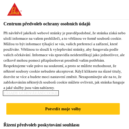
You are accessing "Sika CZ", it seems you are accessing it from
"Spojené státy". We have a dedicated website for your country.
Centrum předvoleb ochrany osobních údajů
TO SIKA
STAY ON SIKA
VYBERTE
Produkty pro stavebnictví
...
Sikadur-Combiflex® S
USA
CZ
STÁT
Při návštěvě jakékoli webové stránky je pravděpodobné, že stránka získá nebo
uloží informace na vašem prohlížeči, a to většinou ve formě souborů cookie.
Můžou to být informace týkající se vás, vašich preferencí a zařízení, které
používáte. Většinou to slouží k vylepšování stránky, aby fungovala podle
Sika CZ
vašich očekávání. Informace vás zpravidla neidentifikují jako jednotlivce, ale
celkově mohou pomoci přizpůsobovat prostředí vašim potřebám.
Sikadur-
Respektujeme vaše právo na soukromí, a proto se můžete rozhodnout, že
některé soubory cookie nebudete akceptovat. Když kliknete na různé tituly,
dozvíte se více a budete moci nastavení změnit. Nezapomínejte ale na to, že
Combiflex® SG-
zablokováním některých souborů cookie můžete ovlivnit, jak stránka funguje
a jaké služby jsou vám nabízeny.
10 M
ZÁSADY UCHOVÁVÁNÍ COOKIE
Potvrdit moje volby
Vysoce účinný pás pro těsnění dilatačních
spár a trhlin
Řízení předvoleb poskytování souhlasu