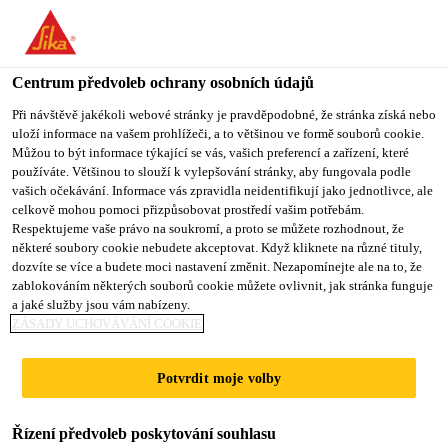
You are accessing "Sika CZ", it seems you are accessing it from
"Spojené státy". We have a dedicated website for your country.
Centrum předvoleb ochrany osobních údajů
TO SIKA
STAY ON SIKA
VYBERTE
USA
CZ
STÁT
Při návštěvě jakékoli webové stránky je pravděpodobné, že stránka získá nebo
uloží informace na vašem prohlížeči, a to většinou ve formě souborů cookie.
Můžou to být informace týkající se vás, vašich preferencí a zařízení, které
používáte. Většinou to slouží k vylepšování stránky, aby fungovala podle
Sika CZ
vašich očekávání. Informace vás zpravidla neidentifikují jako jednotlivce, ale
celkově mohou pomoci přizpůsobovat prostředí vašim potřebám.
Respektujeme vaše právo na soukromí, a proto se můžete rozhodnout, že
některé soubory cookie nebudete akceptovat. Když kliknete na různé tituly,
dozvíte se více a budete moci nastavení změnit. Nezapomínejte ale na to, že
TĚSNICÍ PÁSY
zablokováním některých souborů cookie můžete ovlivnit, jak stránka funguje
a jaké služby jsou vám nabízeny.
TRICOMER
ZÁSADY UCHOVÁVÁNÍ COOKIE
Potvrdit moje volby
Řízení předvoleb poskytování souhlasu