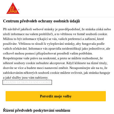
You are accessing "Sika CZ", it seems you are accessing it from
"Spojené státy". We have a dedicated website for your country.
Centrum předvoleb ochrany osobních údajů
TO SIKA
STAY ON SIKA
VYBERTE
USA
CZ
STÁT
Při návštěvě jakékoli webové stránky je pravděpodobné, že stránka získá nebo
uloží informace na vašem prohlížeči, a to většinou ve formě souborů cookie.
Můžou to být informace týkající se vás, vašich preferencí a zařízení, které
používáte. Většinou to slouží k vylepšování stránky, aby fungovala podle
Sika CZ
vašich očekávání. Informace vás zpravidla neidentifikují jako jednotlivce, ale
celkově mohou pomoci přizpůsobovat prostředí vašim potřebám.
Respektujeme vaše právo na soukromí, a proto se můžete rozhodnout, že
některé soubory cookie nebudete akceptovat. Když kliknete na různé tituly,
dozvíte se více a budete moci nastavení změnit. Nezapomínejte ale na to, že
PÁSY FPO
zablokováním některých souborů cookie můžete ovlivnit, jak stránka funguje
a jaké služby jsou vám nabízeny.
ZÁSADY UCHOVÁVÁNÍ COOKIE
Potvrdit moje volby
Řízení předvoleb poskytování souhlasu