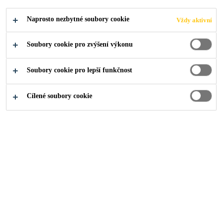
Produkty pro stavebnictví
...
Pásy FPO
Naprosto nezbytné soubory cookie
Vždy aktivní
Soubory cookie pro zvýšení výkonu
Soubory cookie pro lepší funkčnost
Cílené soubory cookie
Sika Waterbar® D-240 FPO
Vnitřní těsnící pás pro dilatační spáry
Kam dál?
Prodejní místa