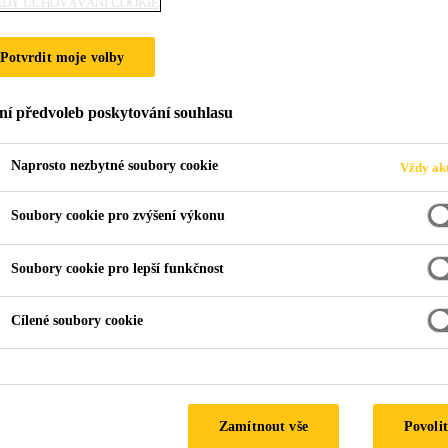
ADY UCHOVÁVÁNÍ COOKIE
3100-15 R
Potvrdit moje volby
ní předvoleb poskytování souhlasu
átkou vyztužená, hydroizolační fólie, na bázi polyvinychlori
Naprosto nezbytné soubory cookie
Vždy akt
Soubory cookie pro zvýšení výkonu
Soubory cookie pro lepší funkčnost
Cílené soubory cookie
Zamítnout vše
Povolit
PRODUKTOVÝ LI