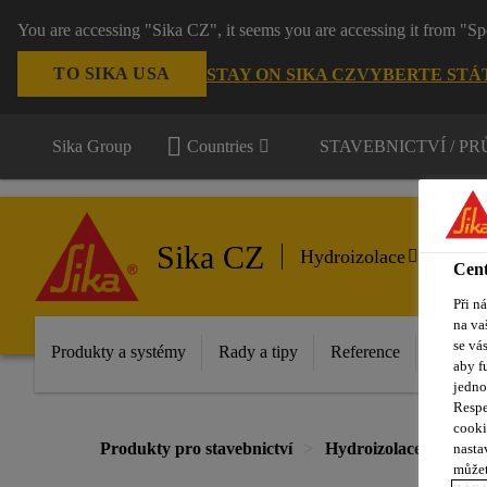
You are accessing "Sika CZ", it seems you are accessing it from "Sp
TO SIKA USA
STAY ON SIKA CZ
VYBERTE STÁ
Sika Group
Countries
STAVEBNICTVÍ / P
Sika CZ
Hydroizolace
Cent
Při n
na va
se vá
Produkty a systémy
Rady a tipy
Reference
Dokume
aby f
jedno
Respe
cooki
Produkty pro stavebnictví
Hydroizolace
Fóli
nasta
můžet