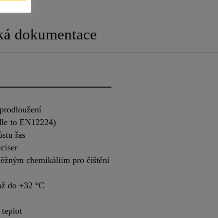
ká dokumentace
 prodloužení
dle to EN12224)
ůstu řas
ciser
ěžným chemikáliím pro čištění
 až do +32 °C
teplot