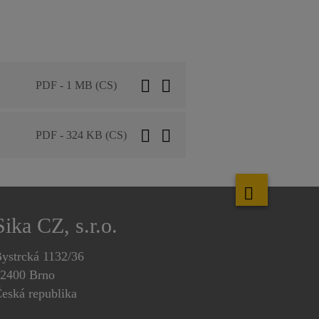
PDF - 1 MB (CS)
PDF - 324 KB (CS)
Sika CZ, s.r.o.
ystrcká 1132/36
2400 Brno
eská republika