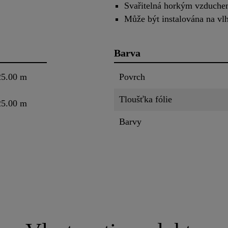
Svařitelná horkým vzduch
Může být instalována na v
Barva
25.00 m
Povrch
Tloušťka fólie
25.00 m
Barvy