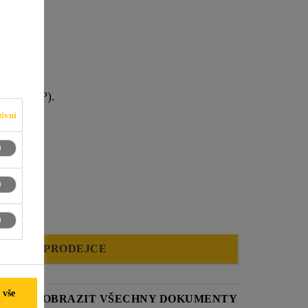
du (PVC-P).
ivní
NAJDI PRODEJCE
 vše
ST
ZOBRAZIT VŠECHNY DOKUMENTY