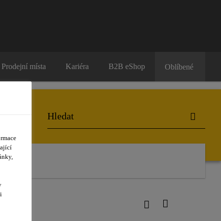
Prodejní místa
Kariéra
B2B eShop
Oblíbené
ormace
ající
ánky,
y
i