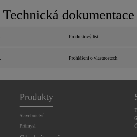
Technická dokumentace
R
Produktový list
R
Prohlášení o vlastnostech
Produkty
B
Stavebnictví
6
Č
Průmysl