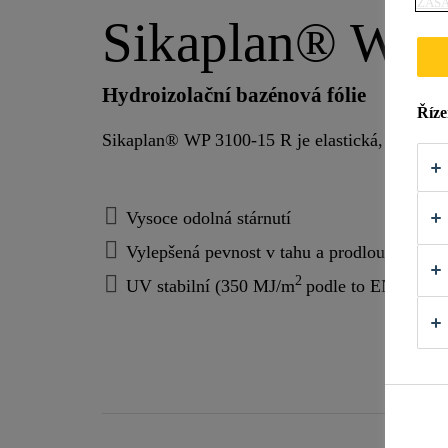
ZÁS
Sikaplan® WP 
Hydroizolační bazénová fólie
Říze
Sikaplan® WP 3100-15 R je elastická, tkanou l
Vysoce odolná stárnutí
Vylepšená pevnost v tahu a prodloužení
2
UV stabilní (350 MJ/m
podle to EN12224)