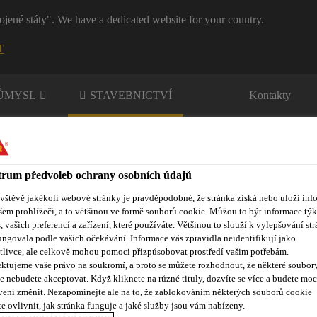
ojené státy". We have a dedicated website for your country.
T
RŮMYSL
STAVEBNICTVÍ
Kontakty
rum předvoleb ochrany osobních údajů
ávštěvě jakékoli webové stránky je pravděpodobné, že stránka získá nebo uloží inf
šem prohlížeči, a to většinou ve formě souborů cookie. Můžou to být informace týk
s, vašich preferencí a zařízení, které používáte. Většinou to slouží k vylepšování str
nty
Kontakty
ungovala podle vašich očekávání. Informace vás zpravidla neidentifikují jako
tlivce, ale celkově mohou pomoci přizpůsobovat prostředí vašim potřebám.
ktujeme vaše právo na soukromí, a proto se můžete rozhodnout, že některé soubor
e nebudete akceptovat. Když kliknete na různé tituly, dozvíte se více a budete moc
ové hydroizolační systémy pro bazény
Sikaplan® WP 3100-15 R
vení změnit. Nezapomínejte ale na to, že zablokováním některých souborů cookie
e ovlivnit, jak stránka funguje a jaké služby jsou vám nabízeny.