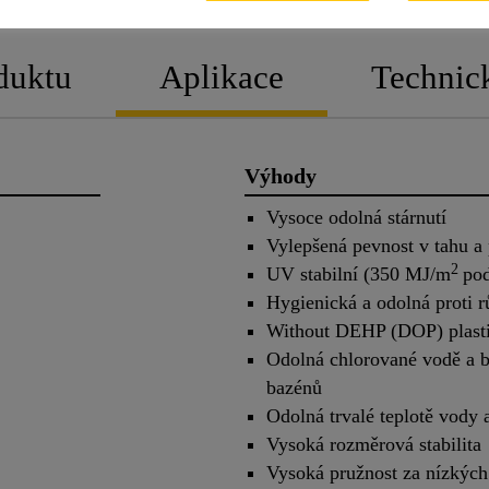
duktu
Aplikace
Technic
Výhody
Vysoce odolná stárnutí
Vylepšená pevnost v tahu a
2
UV stabilní (350 MJ/m
po
Hygienická a odolná proti r
Without DEHP (DOP) plasti
Odolná chlorované vodě a b
bazénů
Odolná trvalé teplotě vody
Vysoká rozměrová stabilita
Vysoká pružnost za nízkých 