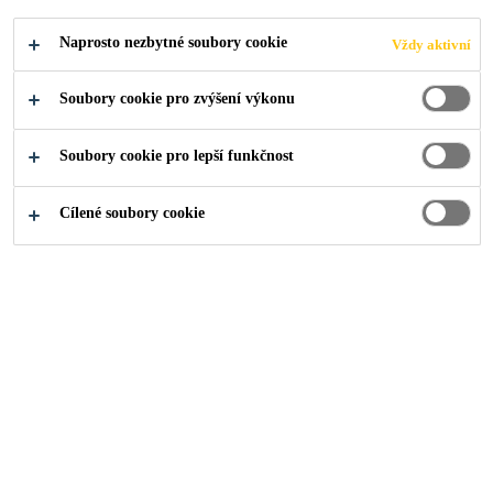
Probíhá za studena.
Výrobek se nanáší a roztírá stěrkou nebo
Naprosto nezbytné soubory cookie
Vždy aktivní
pokrývačským kartáčem.
Soubory cookie pro zvýšení výkonu
Před použitím je třeba tmel v obalech řádně
promíchat.
Soubory cookie pro lepší funkčnost
NAJDI PRODEJCE
Cílené soubory cookie
BEZPEČNOSTNÍ
ZOBRAZIT VŠECHNY
LIST
DOKUMENTY
Přehled
Technická dokumentace
Použití