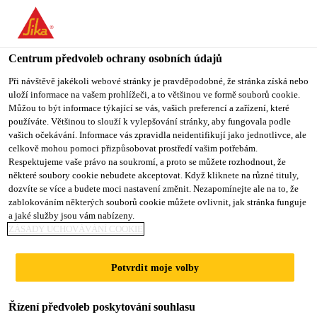
You are accessing "Sika CZ", it seems you are accessing it from
"Spojené státy". We have a dedicated website for your country.
Centrum předvoleb ochrany osobních údajů
TO SIKA
STAY ON SIKA
VYBERTE
Produkty pro stavebnictví
...
PARAMO Lutex ATN
USA
CZ
STÁT
Při návštěvě jakékoli webové stránky je pravděpodobné, že stránka získá nebo
uloží informace na vašem prohlížeči, a to většinou ve formě souborů cookie.
Můžou to být informace týkající se vás, vašich preferencí a zařízení, které
používáte. Většinou to slouží k vylepšování stránky, aby fungovala podle
Sika CZ
vašich očekávání. Informace vás zpravidla neidentifikují jako jednotlivce, ale
celkově mohou pomoci přizpůsobovat prostředí vašim potřebám.
PARAMO Lutex
Respektujeme vaše právo na soukromí, a proto se můžete rozhodnout, že
některé soubory cookie nebudete akceptovat. Když kliknete na různé tituly,
dozvíte se více a budete moci nastavení změnit. Nezapomínejte ale na to, že
ATN
zablokováním některých souborů cookie můžete ovlivnit, jak stránka funguje
a jaké služby jsou vám nabízeny.
ZÁSADY UCHOVÁVÁNÍ COOKIE
K renovacím zestárlých nebo poškozených
asfaltových hydroizolačních vrstev a skladeb,
Potvrdit moje volby
případně i v kombinaci s výztužnými vložkami.
Řízení předvoleb poskytování souhlasu