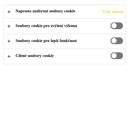
Naprosto nezbytné soubory cookie
Vždy aktivní
Soubory cookie pro zvýšení výkonu
Produkty pro stavebnictví
...
Asfaltové pásy SikaShie
Soubory cookie pro lepší funkčnost
Cílené soubory cookie
SikaShield® P57 MG PV -15 CZ 5 mm
(dříve PARAPLAST AC 50 SLATE)
Natavitelný modifikovaný asfaltový pás s hrubozrnným
posypem pro izolace silničních mostovek
SikaShield® P57 S PV -15 CZ 5 mm