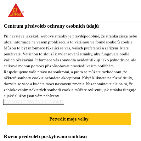
You are accessing "Sika CZ", it seems you are accessing it from
"Spojené státy". We have a dedicated website for your country.
Centrum předvoleb ochrany osobních údajů
TO SIKA
STAY ON SIKA
VYBERTE
USA
CZ
STÁT
Při návštěvě jakékoli webové stránky je pravděpodobné, že stránka získá nebo
uloží informace na vašem prohlížeči, a to většinou ve formě souborů cookie.
Můžou to být informace týkající se vás, vašich preferencí a zařízení, které
používáte. Většinou to slouží k vylepšování stránky, aby fungovala podle
Sika CZ
vašich očekávání. Informace vás zpravidla neidentifikují jako jednotlivce, ale
celkově mohou pomoci přizpůsobovat prostředí vašim potřebám.
Respektujeme vaše právo na soukromí, a proto se můžete rozhodnout, že
některé soubory cookie nebudete akceptovat. Když kliknete na různé tituly,
dozvíte se více a budete moci nastavení změnit. Nezapomínejte ale na to, že
ASFALTOVÉ PÁSY
zablokováním některých souborů cookie můžete ovlivnit, jak stránka funguje
a jaké služby jsou vám nabízeny.
SIKASHIELD® PRO
ZÁSADY UCHOVÁVÁNÍ COOKIE
MOSTNÍ
Potvrdit moje volby
KONSTRUKCE
Řízení předvoleb poskytování souhlasu