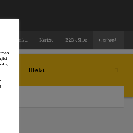
Prodejní místa
Kariéra
B2B eShop
Oblíbené
ormace
ající
ánky,
y
i