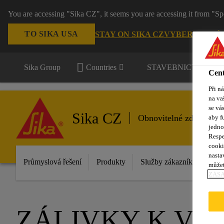
You are accessing "Sika CZ", it seems you are accessing it from "Sp
TO SIKA USA
STAY ON SIKA CZ
VYBERTE STÁ
Sika Group
Countries
STAVEBNICTVÍ / P
Cent
Při n
na va
se vá
Sika CZ
Obnovitelné zdroje ene
aby f
jedno
Respe
cooki
nasta
Průmyslová řešení
Produkty
Služby zákazníkům
D
můžet
ZÁS
ZÁLIVKY K VY