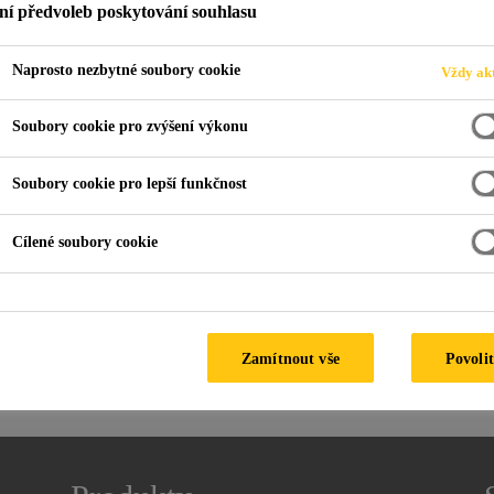
ní předvoleb poskytování souhlasu
Naprosto nezbytné soubory cookie
Vždy akt
energie
Základové desky
Zálivky k vyplnění dutin
Soubory cookie pro zvýšení výkonu
Soubory cookie pro lepší funkčnost
ětrné elektrárny řady SikaGrout®-3000 jsou vy
ti únavě a speciálně navržené tak, aby přenášely
Cílené soubory cookie
peciálně vyvinuty tak, aby mohly být aplikován
niž by se snížila jejich kvalita nebo životnost.
Zamítnout vše
Povolit