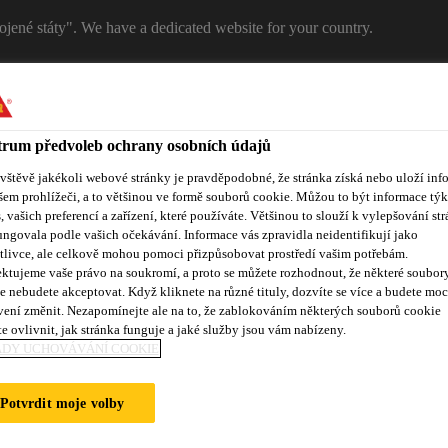
ojené státy". We have a dedicated website for your country.
T
RŮMYSL
PRŮMYSL
Kontakty
rum předvoleb ochrany osobních údajů
ávštěvě jakékoli webové stránky je pravděpodobné, že stránka získá nebo uloží inf
šem prohlížeči, a to většinou ve formě souborů cookie. Můžou to být informace týk
s, vašich preferencí a zařízení, které používáte. Většinou to slouží k vylepšování str
rgie
ungovala podle vašich očekávání. Informace vás zpravidla neidentifikují jako
tlivce, ale celkově mohou pomoci přizpůsobovat prostředí vašim potřebám.
ktujeme vaše právo na soukromí, a proto se můžete rozhodnout, že některé soubor
e nebudete akceptovat. Když kliknete na různé tituly, dozvíte se více a budete moc
vení změnit. Nezapomínejte ale na to, že zablokováním některých souborů cookie
okumenty ke stažení
O obnovitelných zdrojích energie
e ovlivnit, jak stránka funguje a jaké služby jsou vám nabízeny.
ADY UCHOVÁVÁNÍ COOKIE
Potvrdit moje volby
PLNĚNÍ DUTIN