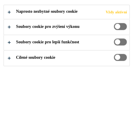
Naprosto nezbytné soubory cookie
Vždy aktivní
Industry
...
Opravy a reprofilace betonu
Soubory cookie pro zvýšení výkonu
Soubory cookie pro lepší funkčnost
V některých případech vede zhoršení kvality
betonu k tvorbě trhlin. Pro tyto případy má
Cílené soubory cookie
společnost Sika kompletní portfolio
injektážních produktů, které problém vyřeší.
Kam dál?