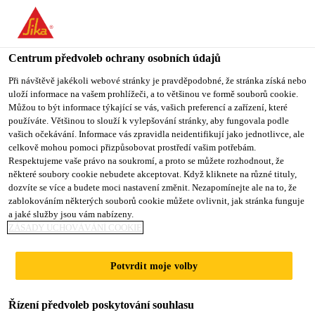
You are accessing "Sika CZ", it seems you are accessing it from
"Spojené státy". We have a dedicated website for your country.
Centrum předvoleb ochrany osobních údajů
TO SIKA
STAY ON SIKA
VYBERTE
USA
CZ
STÁT
Při návštěvě jakékoli webové stránky je pravděpodobné, že stránka získá nebo
uloží informace na vašem prohlížeči, a to většinou ve formě souborů cookie.
Můžou to být informace týkající se vás, vašich preferencí a zařízení, které
používáte. Většinou to slouží k vylepšování stránky, aby fungovala podle
Sika CZ
vašich očekávání. Informace vás zpravidla neidentifikují jako jednotlivce, ale
celkově mohou pomoci přizpůsobovat prostředí vašim potřebám.
Respektujeme vaše právo na soukromí, a proto se můžete rozhodnout, že
některé soubory cookie nebudete akceptovat. Když kliknete na různé tituly,
dozvíte se více a budete moci nastavení změnit. Nezapomínejte ale na to, že
OPRAVY A
zablokováním některých souborů cookie můžete ovlivnit, jak stránka funguje
a jaké služby jsou vám nabízeny.
REPROFILACE
ZÁSADY UCHOVÁVÁNÍ COOKIE
BETONU
Potvrdit moje volby
Řízení předvoleb poskytování souhlasu