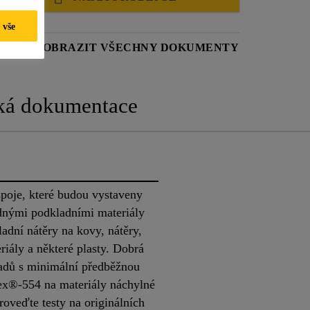
 vše
LIST
ZOBRAZIT VŠECHNY DOKUMENTY
ká dokumentace
poje, které budou vystaveny
nými podkladními materiály
ladní nátěry na kovy, nátěry,
iály a některé plasty. Dobrá
ladů s minimální předběžnou
ex®-554 na materiály náchylné
roveďte testy na originálních