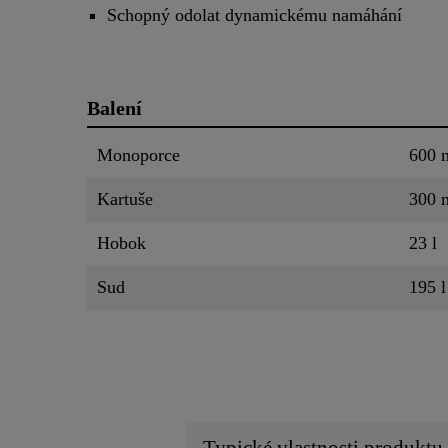
Schopný odolat dynamickému namáhání
Balení
Monoporce
600 
Kartuše
300 
Hobok
23 l
Sud
195 l
Typické vlastnosti produktu