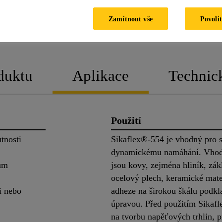
Zamítnout vše
Povolit
PRODUKTOVÝ LIST
BEZPEČNOSTNÍ 
duktu
Aplikace
Technic
Použití
tnosti
Sikaflex®-554 je vhodný pro s
dynamickému namáhání. Vhod
vům
jsou kovy, zejména hliník, zák
ocelový plech, keramické mater
i nebo
adheze na širokou škálu podk
úpravou. Před použitím Sikafl
na tvorbu napěťových trhlin, p