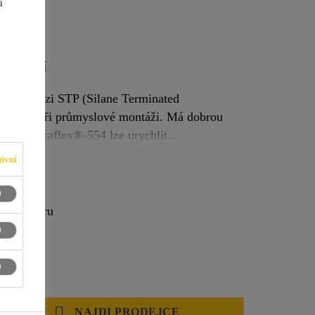
i
rychlení
tém na bázi STP (Silane Terminated
t při průmyslové montáži. Má dobrou
 urychlit
pomocí Sika Booster technologie and PowerCure systémem.
ivní
sti primeru
NAJDI PRODEJCE