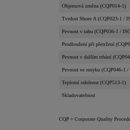
Objemová změna (CQP014-1)
Tvrdost Shore A (CQP023-1 / I
Pevnost v tahu (CQP036-1 / IS
Prodloužení při přetržení (CQP
Pevnost v dalším trhání (CQP04
Pevnost ve smyku (CQP046-1 /
Teplotní odolnost (CQP513-1)
Skladovatelnost
CQP = Corporate Quality Proced