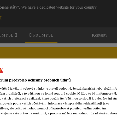
ojené státy". We have a dedicated website for your country.
T
RŮMYSL
PRŮMYSL
Kontakty
rgie
rum předvoleb ochrany osobních údajů
okumenty ke stažení
O obnovitelných zdrojích energie
ávštěvě jakékoli webové stránky je pravděpodobné, že stránka získá nebo uloží inf
šem prohlížeči, a to většinou ve formě souborů cookie. Můžou to být informace týk
s, vašich preferencí a zařízení, které používáte. Většinou to slouží k vylepšování str
ungovala podle vašich očekávání. Informace vás zpravidla neidentifikují jako
energie
Výroba lopatek
Tmely odolné proti povětrnostním v
tlivce, ale celkově mohou pomoci přizpůsobovat prostředí vašim potřebám.
ktujeme vaše právo na soukromí, a proto se můžete rozhodnout, že některé soubor