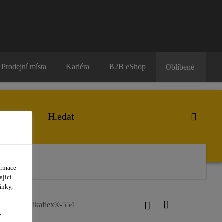
Prodejní místa
Kariéra
B2B eShop
Oblíbené
ormace
ající
ánky,
livům
Sikaflex®-554
y