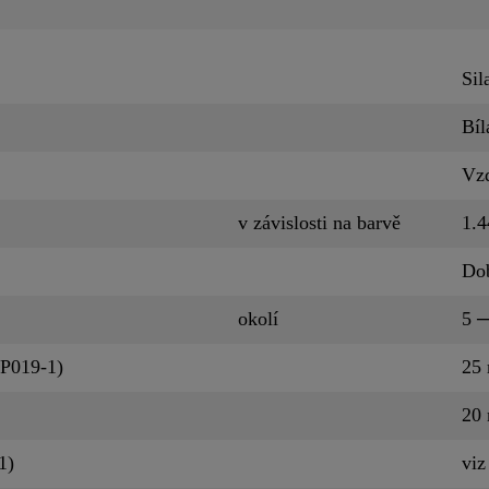
Sil
Bíl
Vzd
v závislosti na barvě
1.4
Do
okolí
5 ─
QP019-1)
25
20
1)
viz