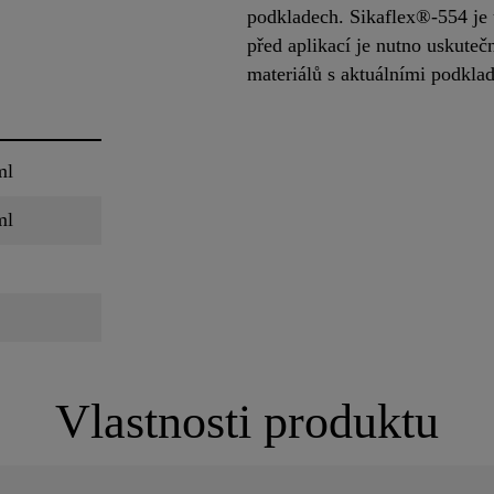
podkladech. Sikaflex®-554 je u
před aplikací je nutno uskutečn
materiálů s aktuálními podkl
ml
ml
Vlastnosti produktu