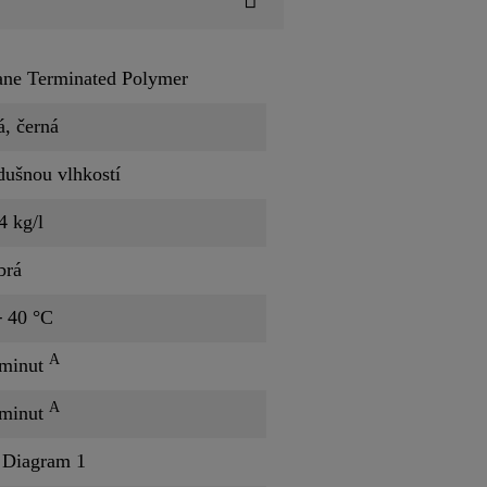
ane Terminated Polymer
á, černá
ušnou vlhkostí
4 kg/l
brá
 40 °C
A
 minut
A
 minut
 Diagram 1