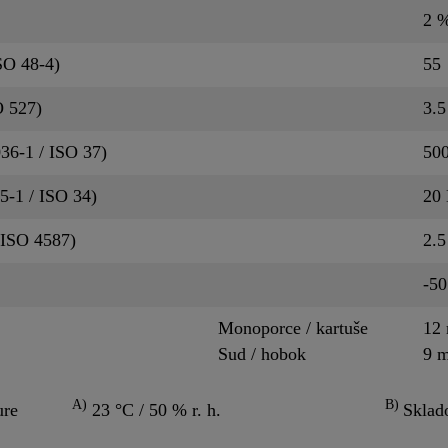
2 
SO 48-4)
55
O 527)
3.
036-1 / ISO 37)
50
5-1 / ISO 34)
20
 ISO 4587)
2.
-50
Monoporce / kartuše
12 
Sud / hobok
9 
A)
B)
ure
23 °C / 50 % r. h.
Sklad