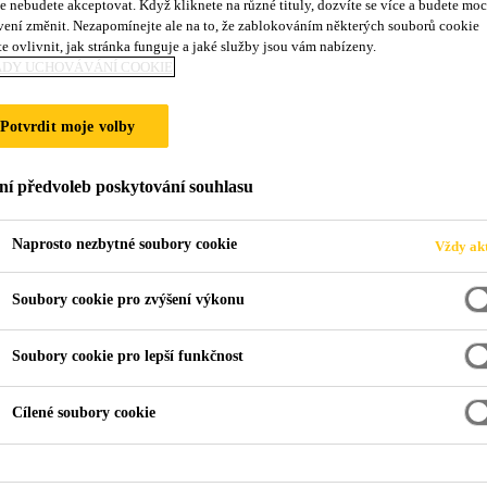
e nebudete akceptovat. Když kliknete na různé tituly, dozvíte se více a budete moc
Sikaflex®-554
vení změnit. Nezapomínejte ale na to, že zablokováním některých souborů cookie
e ovlivnit, jak stránka funguje a jaké služby jsou vám nabízeny.
ADY UCHOVÁVÁNÍ COOKIE
Montážní lepidlo na bázi STP s možností u
Potvrdit moje volby
Sikaflex®-554 je elastický, 1-komponentní lepící sys
Polymer) vytvořený speciálně pro lepení velkých komponen
ní předvoleb poskytování souhlasu
adhezi na širokou škálu substrátů s minimální předúpravou. Sikaflex®-554 lze
Naprosto nezbytné soubory cookie
Vždy akt
Čtěte více
Soubory cookie pro zvýšení výkonu
Dobrá adheze pro různé druhy substrátů bez nutno
Soubory cookie pro lepší funkčnost
Velmi dobrá odolnost vůči povětrnostním vlivům
Vyhovuje dle DIN EN 45545-2 R1/R7 HL3
Cílené soubory cookie