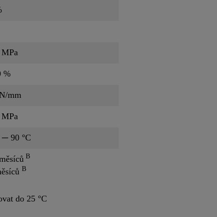
%
5 MPa
0 %
 N/mm
5 MPa
 ─ 90 °C
B
měsíců
B
měsíců
ovat do 25 °C