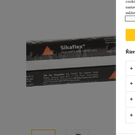
cooki
nasta
můžet
ZÁS
Říze