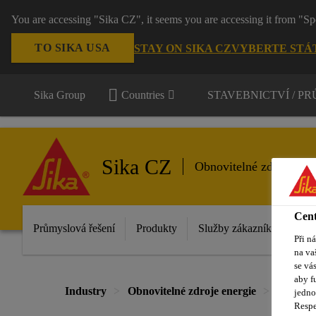
You are accessing "Sika CZ", it seems you are accessing it from "Sp
TO SIKA USA
STAY ON SIKA CZ
VYBERTE STÁ
Sika Group
Countries
STAVEBNICTVÍ / P
Sika CZ
Obnovitelné zdroje ene
Cent
Průmyslová řešení
Produkty
Služby zákazníkům
D
Při n
na va
se vá
aby f
Industry
Obnovitelné zdroje energie
Větrná 
jedno
Respe