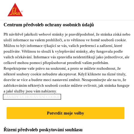
You are accessing "Sika CZ", it seems you are accessing it from
"Spojené státy". We have a dedicated website for your country.
Centrum předvoleb ochrany osobních údajů
TO SIKA
STAY ON SIKA
VYBERTE
USA
CZ
STÁT
Při návštěvě jakékoli webové stránky je pravděpodobné, že stránka získá nebo
uloží informace na vašem prohlížeči, a to většinou ve formě souborů cookie.
Můžou to být informace týkající se vás, vašich preferencí a zařízení, které
používáte. Většinou to slouží k vylepšování stránky, aby fungovala podle
Sika CZ
vašich očekávání. Informace vás zpravidla neidentifikují jako jednotlivce, ale
celkově mohou pomoci přizpůsobovat prostředí vašim potřebám.
Respektujeme vaše právo na soukromí, a proto se můžete rozhodnout, že
některé soubory cookie nebudete akceptovat. Když kliknete na různé tituly,
dozvíte se více a budete moci nastavení změnit. Nezapomínejte ale na to, že
OPRAVNÉ NÁTĚRY
zablokováním některých souborů cookie můžete ovlivnit, jak stránka funguje
a jaké služby jsou vám nabízeny.
PRO OCELOVÉ
ZÁSADY UCHOVÁVÁNÍ COOKIE
KOMPONENTY
Potvrdit moje volby
Řízení předvoleb poskytování souhlasu