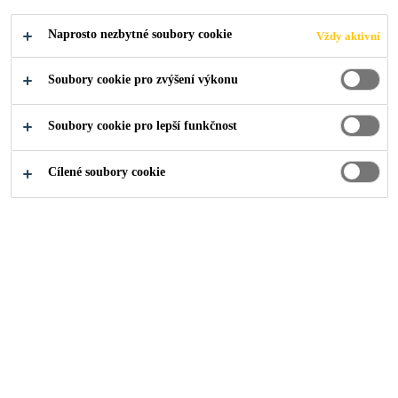
Naprosto nezbytné soubory cookie
Vždy aktivní
Industry
...
Opravné nátěry pro ocelové komponenty
Soubory cookie pro zvýšení výkonu
Soubory cookie pro lepší funkčnost
Ochranné nátěrové systémy na pevnině a
zejména na moři používané pro ocelové
Cílené soubory cookie
konstrukce musí splňovat nejvyšší
požadavky na ochranu proti korozi a
vykazovat snadnou aplikaci v řadě obtížných
podmínek, včetně klimatických a
přístupových.