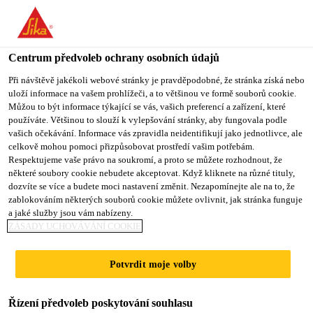
You are accessing "Sika CZ", it seems you are accessing it from
"Spojené státy". We have a dedicated website for your country.
Centrum předvoleb ochrany osobních údajů
TO SIKA
STAY ON SIKA
VYBERTE
USA
CZ
STÁT
Při návštěvě jakékoli webové stránky je pravděpodobné, že stránka získá nebo
uloží informace na vašem prohlížeči, a to většinou ve formě souborů cookie.
Můžou to být informace týkající se vás, vašich preferencí a zařízení, které
používáte. Většinou to slouží k vylepšování stránky, aby fungovala podle
Sika CZ
vašich očekávání. Informace vás zpravidla neidentifikují jako jednotlivce, ale
celkově mohou pomoci přizpůsobovat prostředí vašim potřebám.
Respektujeme vaše právo na soukromí, a proto se můžete rozhodnout, že
některé soubory cookie nebudete akceptovat. Když kliknete na různé tituly,
dozvíte se více a budete moci nastavení změnit. Nezapomínejte ale na to, že
OCHRANA PROTI
zablokováním některých souborů cookie můžete ovlivnit, jak stránka funguje
a jaké služby jsou vám nabízeny.
KOROZI
ZÁSADY UCHOVÁVÁNÍ COOKIE
Potvrdit moje volby
Řízení předvoleb poskytování souhlasu