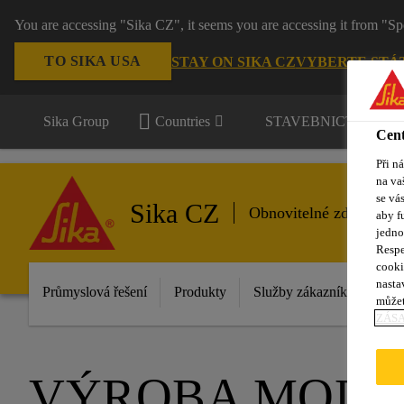
You are accessing "Sika CZ", it seems you are accessing it from "Sp
TO SIKA USA
STAY ON SIKA CZ
VYBERTE STÁ
Sika Group
Countries
STAVEBNICTVÍ / P
Cent
Při n
na va
se vá
Sika CZ
Obnovitelné zdroje ene
aby f
jedno
Respe
cooki
nasta
Průmyslová řešení
Produkty
Služby zákazníkům
D
můžet
ZÁS
VÝROBA MODE