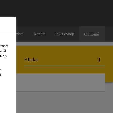
Prodejní místa
Kariéra
B2B eShop
Oblíbené
ormace
ající
ánky,
y
i