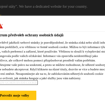
ojené státy". We have a dedicated website for your country.
T
RŮMYSL
PRŮMYSL
Kontakty
rum předvoleb ochrany osobních údajů
ávštěvě jakékoli webové stránky je pravděpodobné, že stránka získá nebo uloží inf
šem prohlížeči, a to většinou ve formě souborů cookie. Můžou to být informace týk
s, vašich preferencí a zařízení, které používáte. Většinou to slouží k vylepšování str
rgie
ungovala podle vašich očekávání. Informace vás zpravidla neidentifikují jako
tlivce, ale celkově mohou pomoci přizpůsobovat prostředí vašim potřebám.
ktujeme vaše právo na soukromí, a proto se můžete rozhodnout, že některé soubor
e nebudete akceptovat. Když kliknete na různé tituly, dozvíte se více a budete moc
vení změnit. Nezapomínejte ale na to, že zablokováním některých souborů cookie
okumenty ke stažení
O obnovitelných zdrojích energie
e ovlivnit, jak stránka funguje a jaké služby jsou vám nabízeny.
ADY UCHOVÁVÁNÍ COOKIE
Potvrdit moje volby
LŮ A FOREM