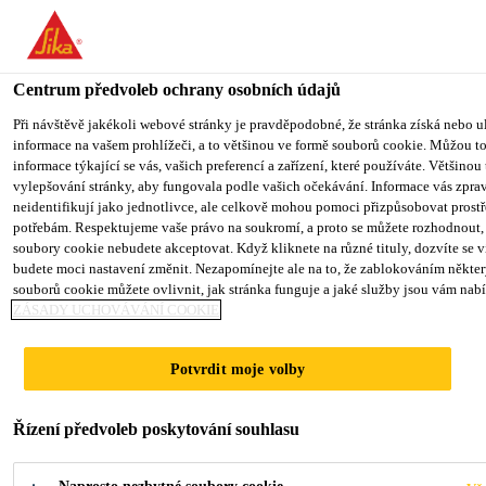
You are accessing "Sika CZ", it seems you are accessing it from "S
státy". We have a dedicated website for your country.
Centrum předvoleb ochrany osobních údajů
TO SIKA USA
STAY ON SIKA CZ
VYBERTE STÁ
Industry
...
SikaForce®-840 L07
Při návštěvě jakékoli webové stránky je pravděpodobné, že stránka získá nebo u
informace na vašem prohlížeči, a to většinou ve formě souborů cookie. Můžou to
informace týkající se vás, vašich preferencí a zařízení, které používáte. Většinou 
Sika CZ
vylepšování stránky, aby fungovala podle vašich očekávání. Informace vás zpra
neidentifikují jako jednotlivce, ale celkově mohou pomoci přizpůsobovat prost
potřebám. Respektujeme vaše právo na soukromí, a proto se můžete rozhodnout, 
SikaForce®-840
soubory cookie nebudete akceptovat. Když kliknete na různé tituly, dozvíte se v
budete moci nastavení změnit. Nezapomínejte ale na to, že zablokováním někte
souborů cookie můžete ovlivnit, jak stránka funguje a jaké služby jsou vám nab
L07
ZÁSADY UCHOVÁVÁNÍ COOKIE
Strukturální, elastické, 2-komponentní
Potvrdit moje volby
polyuretanové lepidlo
Řízení předvoleb poskytování souhlasu
SikaForce®-840 L07 je flexibilní, strukturální, 2-
komponentní lepidlo, které vytvrzuje při pokojové