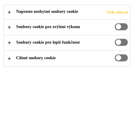
FOR HEAVY
Naprosto nezbytné soubory cookie
Vždy aktivní
DUTY TRUCK
Soubory cookie pro zvýšení výkonu
Make vehicles quieter, lighter, longer
Soubory cookie pro lepší funkčnost
lasting and production more efficient with
Sika.
Cílené soubory cookie
Industry
...
Těžké nákladní automobily
Kompletní sortiment řešení pro automobilový
průmysl s nejlepšími tmely, lepidly a řešeními