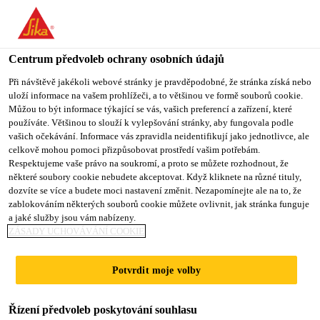
You are accessing "Sika CZ", it seems you are accessing it from
"Spojené státy". We have a dedicated website for your country.
Centrum předvoleb ochrany osobních údajů
TO SIKA
STAY ON SIKA
VYBERTE
USA
CZ
STÁT
Při návštěvě jakékoli webové stránky je pravděpodobné, že stránka získá nebo
uloží informace na vašem prohlížeči, a to většinou ve formě souborů cookie.
Můžou to být informace týkající se vás, vašich preferencí a zařízení, které
používáte. Většinou to slouží k vylepšování stránky, aby fungovala podle
Sika CZ
vašich očekávání. Informace vás zpravidla neidentifikují jako jednotlivce, ale
celkově mohou pomoci přizpůsobovat prostředí vašim potřebám.
Respektujeme vaše právo na soukromí, a proto se můžete rozhodnout, že
některé soubory cookie nebudete akceptovat. Když kliknete na různé tituly,
dozvíte se více a budete moci nastavení změnit. Nezapomínejte ale na to, že
zablokováním některých souborů cookie můžete ovlivnit, jak stránka funguje
ASSEMBLY AND
a jaké služby jsou vám nabízeny.
ZÁSADY UCHOVÁVÁNÍ COOKIE
WELD SHOP
Potvrdit moje volby
SOLUTIONS
Řízení předvoleb poskytování souhlasu