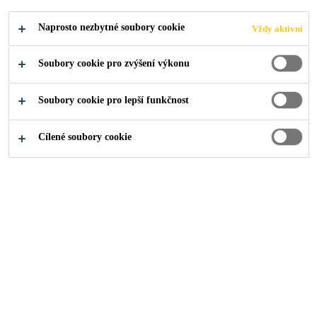
OPRAVY
Naprosto nezbytné soubory cookie
Vždy aktivní
UŽITKOVÝCH
Soubory cookie pro zvýšení výkonu
VOZIDEL
Soubory cookie pro lepší funkčnost
Cílené soubory cookie
Industry
...
Lepidla na sklo a čelní skla
Vysokopevnostní lepidla a tmely pro rychlou
instalaci a opravu skel užitkových vozidel.