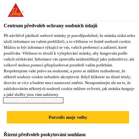
You are accessing "Sika CZ", it seems you are accessing it from
"Spojené státy". We have a dedicated website for your country.
Centrum předvoleb ochrany osobních údajů
TO SIKA
STAY ON SIKA
VYBERTE
USA
CZ
STÁT
Při návštěvě jakékoli webové stránky je pravděpodobné, že stránka získá nebo
uloží informace na vašem prohlížeči, a to většinou ve formě souborů cookie.
Můžou to být informace týkající se vás, vašich preferencí a zařízení, které
používáte. Většinou to slouží k vylepšování stránky, aby fungovala podle
Sika CZ
vašich očekávání. Informace vás zpravidla neidentifikují jako jednotlivce, ale
celkově mohou pomoci přizpůsobovat prostředí vašim potřebám.
Respektujeme vaše právo na soukromí, a proto se můžete rozhodnout, že
některé soubory cookie nebudete akceptovat. Když kliknete na různé tituly,
dozvíte se více a budete moci nastavení změnit. Nezapomínejte ale na to, že
zablokováním některých souborů cookie můžete ovlivnit, jak stránka funguje
LEPIDLA NA
a jaké služby jsou vám nabízeny.
ZÁSADY UCHOVÁVÁNÍ COOKIE
SKLO PRO
Potvrdit moje volby
VÝROBU A
Řízení předvoleb poskytování souhlasu