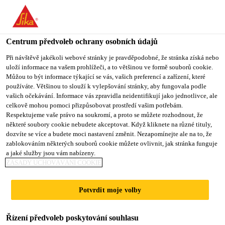
You are accessing "Sika CZ", it seems you are accessing it from
"Spojené státy". We have a dedicated website for your country.
Centrum předvoleb ochrany osobních údajů
TO SIKA
STAY ON SIKA
VYBERTE
USA
CZ
STÁT
Při návštěvě jakékoli webové stránky je pravděpodobné, že stránka získá nebo
uloží informace na vašem prohlížeči, a to většinou ve formě souborů cookie.
Můžou to být informace týkající se vás, vašich preferencí a zařízení, které
používáte. Většinou to slouží k vylepšování stránky, aby fungovala podle
Sika CZ
vašich očekávání. Informace vás zpravidla neidentifikují jako jednotlivce, ale
celkově mohou pomoci přizpůsobovat prostředí vašim potřebám.
Respektujeme vaše právo na soukromí, a proto se můžete rozhodnout, že
některé soubory cookie nebudete akceptovat. Když kliknete na různé tituly,
dozvíte se více a budete moci nastavení změnit. Nezapomínejte ale na to, že
zablokováním některých souborů cookie můžete ovlivnit, jak stránka funguje
ŠIROKÝ
a jaké služby jsou vám nabízeny.
ZÁSADY UCHOVÁVÁNÍ COOKIE
SORTIMENT
Potvrdit moje volby
ASFALTOVÝCH
Řízení předvoleb poskytování souhlasu