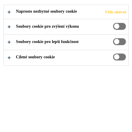
PÁSŮ
Naprosto nezbytné soubory cookie
Vždy aktivní
Soubory cookie pro zvýšení výkonu
Soubory cookie pro lepší funkčnost
Produkty pro stavebnictví
...
Široký sortiment asfalto
Cílené soubory cookie
Povědomí veřejnosti o různých typech
asfaltových pásů, které se nabízejí na našem
trhu, je možné bez nadsázky označit jako
velmi polarizované. Někteří lidé se zajímají o
technické parametry jednotlivých výrobků a
oblast jejich použití opravdu do hloubky a