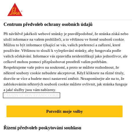
You are accessing "Sika CZ", it seems you are accessing it from
"Spojené státy". We have a dedicated website for your country.
Centrum předvoleb ochrany osobních údajů
TO SIKA
STAY ON SIKA
VYBERTE
Produkty pro stavebnictví
...
SikaCeram® Sealing Fix
USA
CZ
STÁT
Při návštěvě jakékoli webové stránky je pravděpodobné, že stránka získá nebo
uloží informace na vašem prohlížeči, a to většinou ve formě souborů cookie.
Můžou to být informace týkající se vás, vašich preferencí a zařízení, které
používáte. Většinou to slouží k vylepšování stránky, aby fungovala podle
Sika CZ
vašich očekávání. Informace vás zpravidla neidentifikují jako jednotlivce, ale
celkově mohou pomoci přizpůsobovat prostředí vašim potřebám.
SikaCeram®
Respektujeme vaše právo na soukromí, a proto se můžete rozhodnout, že
některé soubory cookie nebudete akceptovat. Když kliknete na různé tituly,
dozvíte se více a budete moci nastavení změnit. Nezapomínejte ale na to, že
Sealing Fix
zablokováním některých souborů cookie můžete ovlivnit, jak stránka funguje
a jaké služby jsou vám nabízeny.
ZÁSADY UCHOVÁVÁNÍ COOKIE
Vodotěsné lepidlo pro lepení těsnicí
membrány SikaCeram® A a těsnicí
Potvrdit moje volby
membrány SikaCeram® W
Řízení předvoleb poskytování souhlasu
SikaCeram® Sealing Fix je dvousložkové vodotěsné