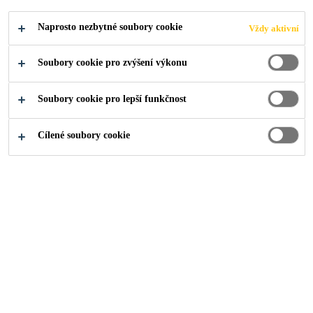
lepidlo používané k lepení těsnicí membrány
Naprosto nezbytné soubory cookie
Vždy aktivní
®
®
SikaCeram
A nebo těsnicí membrány SikaCeram
W.
Čtěte více
Soubory cookie pro zvýšení výkonu
Soubory cookie pro lepší funkčnost
Vodotěsný
Překlenutí trhlin
Cílené soubory cookie
Mrazuvzdorný
NAJDI PRODEJCE