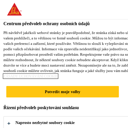
You are accessing "Sika CZ", it seems you are accessing it from "Sp
have a dedicated website for your country.
Centrum předvoleb ochrany osobních údajů
TO SIKA USA
STAY ON SIKA CZ
VYBERTE STÁ
Produkty pro stavebnictví
...
PCI Pecitape® Objekt
Při návštěvě jakékoli webové stránky je pravděpodobné, že stránka získá nebo u
vašem prohlížeči, a to většinou ve formě souborů cookie. Můžou to být informace
vašich preferencí a zařízení, které používáte. Většinou to slouží k vylepšování s
Sika CZ
podle vašich očekávání. Informace vás zpravidla neidentifikují jako jednotlivc
pomoci přizpůsobovat prostředí vašim potřebám. Respektujeme vaše právo na so
můžete rozhodnout, že některé soubory cookie nebudete akceptovat. Když kliknet
PCI Pecitape®
dozvíte se více a budete moci nastavení změnit. Nezapomínejte ale na to, že z
souborů cookie můžete ovlivnit, jak stránka funguje a jaké služby jsou vám nab
ZÁSADY UCHOVÁVÁNÍ COOKIE
Objekt
Potvrdit moje volby
Speciální izolační páska
Řízení předvoleb poskytování souhlasu
pro izolaci spár
Naprosto nezbytné soubory cookie
Speciální izolační páska pro těsnění