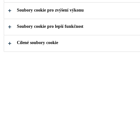
rohových spár a spojů podlaha-stěna. Vkládá
Soubory cookie pro zvýšení výkonu
se do 1. vrstvy ještě nezaschléhydroizolace
PCI.Doba skladovatelnosti: min 24 měsíců.
Soubory cookie pro lepší funkčnost
NAJDI PRODEJCE
Cílené soubory cookie