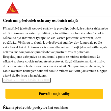
Centrum předvoleb ochrany osobních údajů
Při návštěvě jakékoli webové stránky je pravděpodobné, že stránka získá nebo
uloží informace na vašem prohlížeči, a to většinou ve formě souborů cookie.
ASSISTANT/ DEPUTY
Můžou to být informace týkající se vás, vašich preferencí a zařízení, které
používáte. Většinou to slouží k vylepšování stránky, aby fungovala podle
vašich očekávání. Informace vás zpravidla neidentifikují jako jednotlivce, ale
MANAGER - QEHS
celkově mohou pomoci přizpůsobovat prostředí vašim potřebám.
Respektujeme vaše právo na soukromí, a proto se můžete rozhodnout, že
některé soubory cookie nebudete akceptovat. Když kliknete na různé tituly,
dozvíte se více a budete moci nastavení změnit. Nezapomínejte ale na to, že
Plný úvazek
zablokováním některých souborů cookie můžete ovlivnit, jak stránka funguje
a jaké služby jsou vám nabízeny.
Výroba
ZÁSADY UCHOVÁVÁNÍ COOKIE
Chakan, Maharashtra, India
Potvrdit moje volby
PODAT ŽÁDOST
SDÍLET
Řízení předvoleb poskytování souhlasu