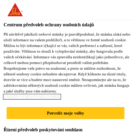
Centrum předvoleb ochrany osobních údajů
Při návštěvě jakékoli webové stránky je pravděpodobné, že stránka získá nebo
uloží informace na vašem prohlížeči, a to většinou ve formě souborů cookie.
TÉCNICO COMERCIAL
Můžou to být informace týkající se vás, vašich preferencí a zařízení, které
používáte. Většinou to slouží k vylepšování stránky, aby fungovala podle
vašich očekávání. Informace vás zpravidla neidentifikují jako jednotlivce, ale
(BETÃO)
celkově mohou pomoci přizpůsobovat prostředí vašim potřebám.
Respektujeme vaše právo na soukromí, a proto se můžete rozhodnout, že
některé soubory cookie nebudete akceptovat. Když kliknete na různé tituly,
dozvíte se více a budete moci nastavení změnit. Nezapomínejte ale na to, že
Plný úvazek
zablokováním některých souborů cookie můžete ovlivnit, jak stránka funguje
a jaké služby jsou vám nabízeny.
Prodej
ZÁSADY UCHOVÁVÁNÍ COOKIE
Luanda, Luanda Province, Angola
Potvrdit moje volby
PODAT ŽÁDOST
SDÍLET
Řízení předvoleb poskytování souhlasu