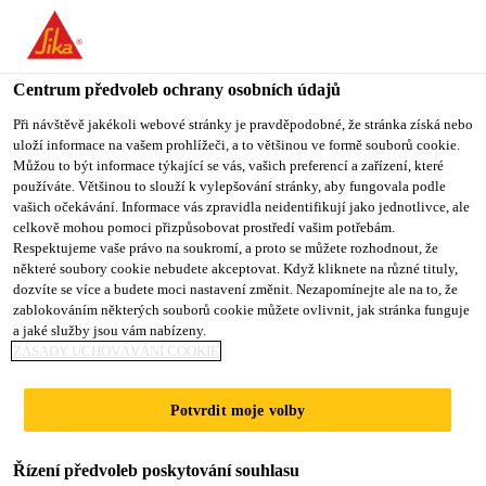
Centrum předvoleb ochrany osobních údajů
Při návštěvě jakékoli webové stránky je pravděpodobné, že stránka získá nebo
uloží informace na vašem prohlížeči, a to většinou ve formě souborů cookie.
INGÉNIEUR(E) DE
Můžou to být informace týkající se vás, vašich preferencí a zařízení, které
používáte. Většinou to slouží k vylepšování stránky, aby fungovala podle
vašich očekávání. Informace vás zpravidla neidentifikují jako jednotlivce, ale
PROJET - BÂTIMENT
celkově mohou pomoci přizpůsobovat prostředí vašim potřebám.
Respektujeme vaše právo na soukromí, a proto se můžete rozhodnout, že
některé soubory cookie nebudete akceptovat. Když kliknete na různé tituly,
dozvíte se více a budete moci nastavení změnit. Nezapomínejte ale na to, že
Plný úvazek
zablokováním některých souborů cookie můžete ovlivnit, jak stránka funguje
a jaké služby jsou vám nabízeny.
Inženýrství
ZÁSADY UCHOVÁVÁNÍ COOKIE
Pont-Rouge, Québec, Canada
Potvrdit moje volby
PODAT ŽÁDOST
SDÍLET
Řízení předvoleb poskytování souhlasu